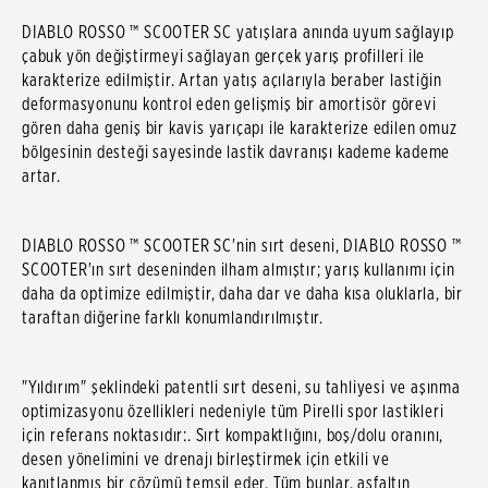
DIABLO ROSSO ™ SCOOTER SC yatışlara anında uyum sağlayıp
çabuk yön değiştirmeyi sağlayan gerçek yarış profilleri ile
karakterize edilmiştir. Artan yatış açılarıyla beraber lastiğin
deformasyonunu kontrol eden gelişmiş bir amortisör görevi
gören daha geniş bir kavis yarıçapı ile karakterize edilen omuz
bölgesinin desteği sayesinde lastik davranışı kademe kademe
artar.
DIABLO ROSSO ™ SCOOTER SC'nin sırt deseni, DIABLO ROSSO ™
SCOOTER'ın sırt deseninden ilham almıştır; yarış kullanımı için
daha da optimize edilmiştir, daha dar ve daha kısa oluklarla, bir
taraftan diğerine farklı konumlandırılmıştır.
"Yıldırım" şeklindeki patentli sırt deseni, su tahliyesi ve aşınma
optimizasyonu özellikleri nedeniyle tüm Pirelli spor lastikleri
için referans noktasıdır:. Sırt kompaktlığını, boş/dolu oranını,
desen yönelimini ve drenajı birleştirmek için etkili ve
kanıtlanmış bir çözümü temsil eder. Tüm bunlar, asfaltın