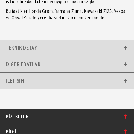
ısıtıcı olmadan kullanıma uygun olmasını sağlar.
Bu lastikler Honda Grom, Yamaha Zuma, Kawasaki Z125, Vespa
ve Ohvale'nizde yere diz sürtmek için mükemmeldir.
TEKNIK DETAY
DIĞER EBATLAR
İLETIŞIM
BIZI BULUN
Karacaoğlan Mahallesi 6244. Sokak No: 109/A-B
BİLGİ
Bornova/İzmir TÜRKİYE