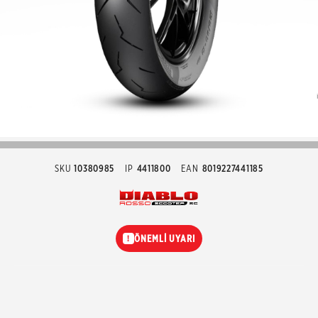
SKU
10380985
IP
4411800
EAN
8019227441185
ÖNEMLİ UYARI
!