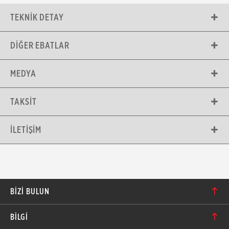
TEKNIK DETAY
DIĞER EBATLAR
MEDYA
TAKSIT
İLETIŞIM
BIZI BULUN
Karacaoğlan Mahallesi 6244. Sokak No: 109/A-B
BİLGİ
Bornova/İzmir TÜRKİYE