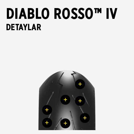
DIABLO ROSSO™ IV
DETAYLAR
+
+
+
+
+
+
+