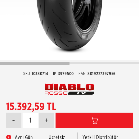
SKU
10380714
IP
3979500
EAN
8019227397956
15.392,59 TL
-
+
Aynı Gün
Ücretsiz
Yetkili Distribütör