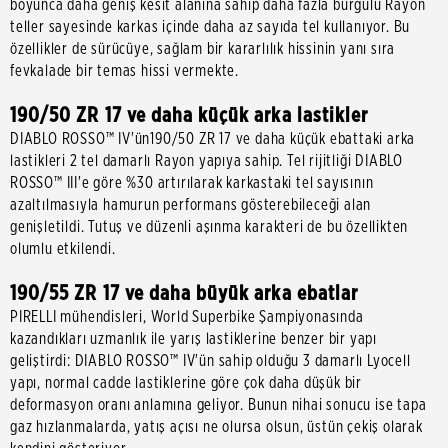
boyunca daha geniş kesit alanına sahip daha fazla burgulu Rayon
teller sayesinde karkas içinde daha az sayıda tel kullanıyor. Bu
özellikler de sürücüye, sağlam bir kararlılık hissinin yanı sıra
fevkalade bir temas hissi vermekte.
190/50 ZR 17 ve daha küçük arka lastikler
DIABLO ROSSO™ IV'ün190/50 ZR 17 ve daha küçük ebattaki arka
lastikleri 2 tel damarlı Rayon yapıya sahip. Tel rijitliği DIABLO
ROSSO™ III'e göre %30 artırılarak karkastaki tel sayısının
azaltılmasıyla hamurun performans gösterebileceği alan
genişletildi. Tutuş ve düzenli aşınma karakteri de bu özellikten
olumlu etkilendi.
190/55 ZR 17 ve daha büyük arka ebatlar
PIRELLI mühendisleri, World Superbike Şampiyonasında
kazandıkları uzmanlık ile yarış lastiklerine benzer bir yapı
geliştirdi: DIABLO ROSSO™ IV'ün sahip olduğu 3 damarlı Lyocell
yapı, normal cadde lastiklerine göre çok daha düşük bir
deformasyon oranı anlamına geliyor. Bunun nihai sonucu ise tapa
gaz hızlanmalarda, yatış açısı ne olursa olsun, üstün çekiş olarak