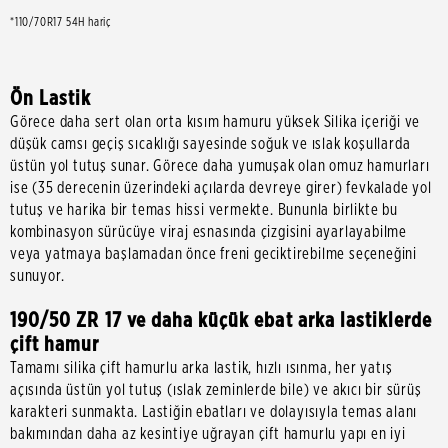
*110/70R17 54H hariç
Ön Lastik
Görece daha sert olan orta kısım hamuru yüksek Silika içeriği ve
düşük camsı geçiş sıcaklığı sayesinde soğuk ve ıslak koşullarda
üstün yol tutuş sunar. Görece daha yumuşak olan omuz hamurları
ise (35 derecenin üzerindeki açılarda devreye girer) fevkalade yol
tutuş ve harika bir temas hissi vermekte. Bununla birlikte bu
kombinasyon sürücüye viraj esnasında çizgisini ayarlayabilme
veya yatmaya başlamadan önce freni geciktirebilme seçeneğini
sunuyor.
190/50 ZR 17 ve daha küçük ebat arka lastiklerde
çift hamur
Tamamı silika çift hamurlu arka lastik, hızlı ısınma, her yatış
açısında üstün yol tutuş (ıslak zeminlerde bile) ve akıcı bir sürüş
karakteri sunmakta. Lastiğin ebatları ve dolayısıyla temas alanı
bakımından daha az kesintiye uğrayan çift hamurlu yapı en iyi