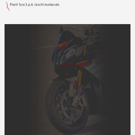
Pirelli Tyre S.p.A. tescilli markasıdır.