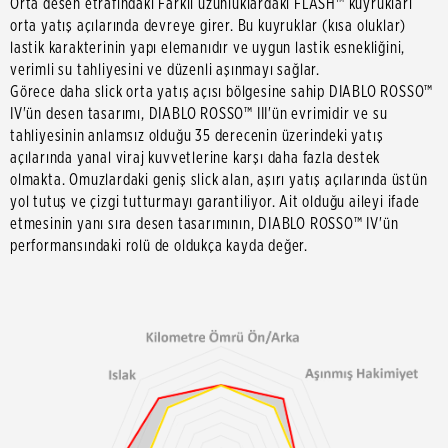
Orta desen etrafındaki Farklı uzunluklardaki FLASH™ kuyrukları
orta yatış açılarında devreye girer. Bu kuyruklar (kısa oluklar)
lastik karakterinin yapı elemanıdır ve uygun lastik esnekliğini,
verimli su tahliyesini ve düzenli aşınmayı sağlar.
Görece daha slick orta yatış açısı bölgesine sahip DIABLO ROSSO™
IV'ün desen tasarımı, DIABLO ROSSO™ III'ün evrimidir ve su
tahliyesinin anlamsız olduğu 35 derecenin üzerindeki yatış
açılarında yanal viraj kuvvetlerine karşı daha fazla destek
olmakta. Omuzlardaki geniş slick alan, aşırı yatış açılarında üstün
yol tutuş ve çizgi tutturmayı garantiliyor. Ait olduğu aileyi ifade
etmesinin yanı sıra desen tasarımının, DIABLO ROSSO™ IV'ün
performansındaki rolü de oldukça kayda değer.