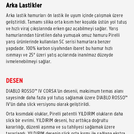
Arka Lastikler
Arka lastik hamurları ön lastik ile uyum içinde çalışmak üzere
geliştirildi. Tamamı silika orta kısım her koşulda üstün yol tutuş
ve hızlı viraj çıkışlarında erken gaz açabilmeyi sağlar. Yarış
hamurlarından türetilen daha yumuşak omuz hamuru Pirelli
yarış ürünlerinde kullanılan SC serisi hamurlara benzer
yapıdadır. 100% karbon siyahından ibaret bu hamur hızlı
ısınmayı ve 25° üzeri yatış açılarında inanılmaz düzeyde
ivmelenebilmeyi sağlar.
DESEN
DIABLO ROSSO™ IV CORSA'ün desenii, maksimum temas alanı
sayesinde daha fazla yol tutuş sağlamak üzere DIABLO ROSSO™
IV'ün daha slick versiyonu olarak geliştirildi.
Orta kısımdaki oluklar, Pirelli patentli YILDIRIM olukların daha
slick bir evrimi. YILDIRIM deseni, hız arttıkça doğrultu
kararlılığı, düzenli aşınma ve su tahliyesi sağlamak üzere
tasarlandı. YILDIRIM desenin slick orta kısmı ile sağlana ekstra