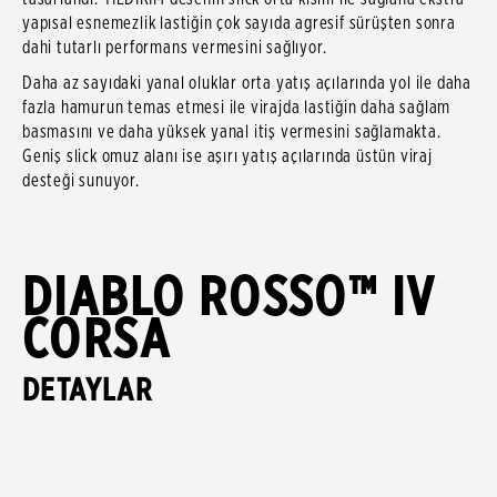
yapısal esnemezlik lastiğin çok sayıda agresif sürüşten sonra
dahi tutarlı performans vermesini sağlıyor.
Daha az sayıdaki yanal oluklar orta yatış açılarında yol ile daha
fazla hamurun temas etmesi ile virajda lastiğin daha sağlam
basmasını ve daha yüksek yanal itiş vermesini sağlamakta.
Geniş slick omuz alanı ise aşırı yatış açılarında üstün viraj
desteği sunuyor.
DIABLO ROSSO™ IV
CORSA
DETAYLAR
*Compared to DIABLO ROSSO™ IV
*DIABLO ROSSO™ IV'e göre
*DIABLO ROSSO™ IV'e göre
*DIABLO ROSSO™ IV'e göre