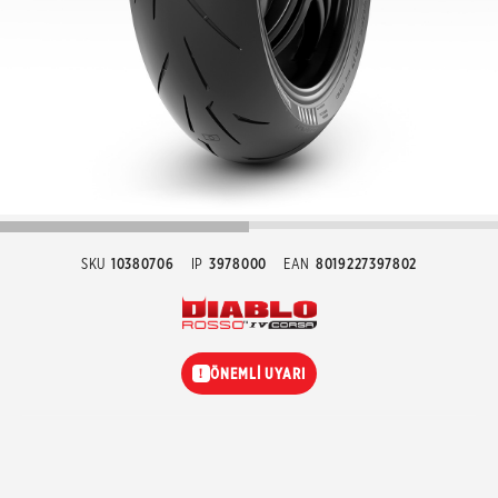
SKU
10380706
IP
3978000
EAN
8019227397802
ÖNEMLİ UYARI
!