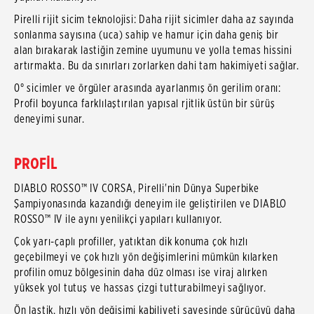
Pirelli rijit sicim teknolojisi: Daha rijit sicimler daha az sayında
sonlanma sayısına (uca) sahip ve hamur için daha geniş bir
alan bırakarak lastiğin zemine uyumunu ve yolla temas hissini
artırmakta. Bu da sınırları zorlarken dahi tam hakimiyeti sağlar.
0° sicimler ve örgüler arasında ayarlanmış ön gerilim oranı:
Profil boyunca farklılaştırılan yapısal rjitlik üstün bir sürüş
deneyimi sunar.
PROFİL
DIABLO ROSSO™ IV CORSA, Pirelli'nin Dünya Superbike
Şampiyonasında kazandığı deneyim ile geliştirilen ve DIABLO
ROSSO™ IV ile aynı yenilikçi yapıları kullanıyor.
Çok yarı-çaplı profiller, yatıktan dik konuma çok hızlı
geçebilmeyi ve çok hızlı yön değişimlerini mümkün kılarken
profilin omuz bölgesinin daha düz olması ise viraj alırken
yüksek yol tutuş ve hassas çizgi tutturabilmeyi sağlıyor.
Ön lastik, hızlı yön değişimi kabiliyeti sayesinde sürücüyü daha