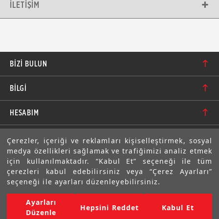
İLETIŞIM
BIZI BULUN
Karacaoğlan Mahallesi 6244. Sokak No: 109/A-B
BİLGİ
Bornova/İzmir TÜRKİYE
Hakkımızda
bilgi@motolastik.com
HESABIM
Banka Hesap Numaraları
+90 549 549 66 86
Siparişler
E-BÜLTEN
Çerezler, içeriği ve reklamları kişiselleştirmek, sosyal
Teknik Bilgi
+90 232 462 08 42
medya özellikleri sağlamak ve trafiğimizi analiz etmek
Adresler
Abone olarak aramıza katılın. Avantajlardan ve indirimlerden
için kullanılmaktadır. “Kabul Et” seçeneği ile tüm
ilk sizin haberiniz olsun!
Sıkça Sorulan Sorular
çerezleri kabul edebilirsiniz veya “Çerez Ayarları”
Üyelik Bilgilerim
seçeneği ile ayarları düzenleyebilirsiniz.
Gizlilik Bildirimi ve Güvenlik
Ayarları
Copyright © 2022 Motolastik. Tüm Hakkı Saklıdır.
Hepsini Reddet
Kabul Et
Mesafeli Satış Sözleşmesi
Düzenle