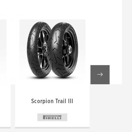
Scorpion Trail III
Roadt