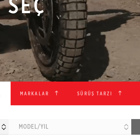
I SEÇ
MARKALAR
SÜRÜŞ TARZI
MODEL/YIL