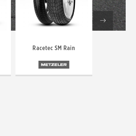
Racetec SM Rain
Racet