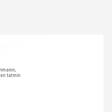
lanmanın,
 en tatmin
r