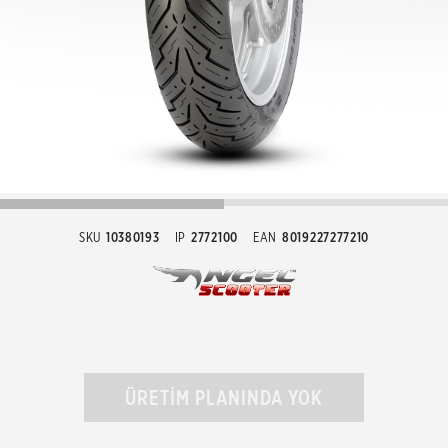
SKU
10380193
IP
2772100
EAN
8019227277210
ÜRETİM PLANINDA YOK