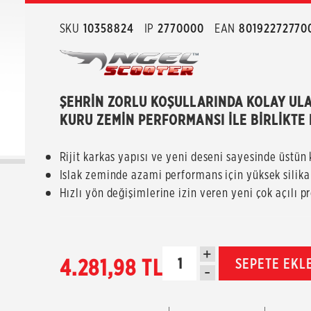
SKU
10358824
IP
2770000
EAN
80192272770
ŞEHRİN ZORLU KOŞULLARINDA KOLAY ULAŞ
KURU ZEMİN PERFORMANSI İLE BİRLİKTE 
Rijit karkas yapısı ve yeni deseni sayesinde üstün 
Islak zeminde azami performans için yüksek silika 
Hızlı yön değişimlerine izin veren yeni çok açılı pr
+
4.281,98 TL
SEPETE EKL
-