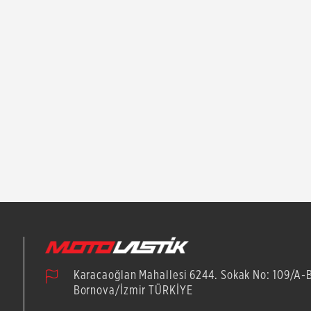
Karacaoğlan Mahallesi 6244. Sokak No: 109/A-
Bornova/İzmir TÜRKİYE