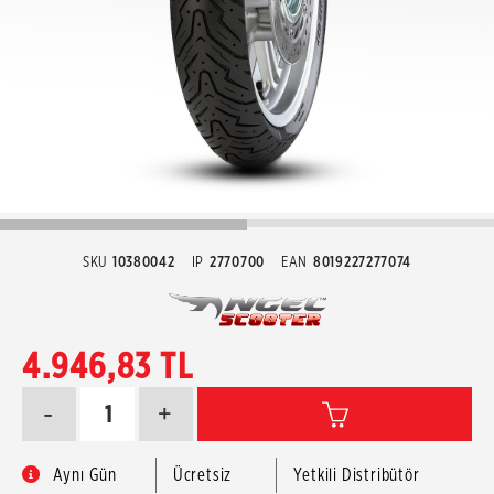
SKU
10380042
IP
2770700
EAN
8019227277074
4.946,83 TL
-
+
Aynı Gün
Ücretsiz
Yetkili Distribütör