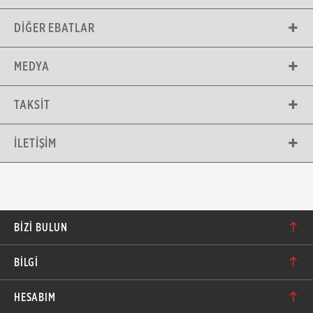
DIĞER EBATLAR
MEDYA
TAKSIT
İLETIŞIM
BIZI BULUN
Karacaoğlan Mahallesi 6244. Sokak No: 109/A-B
BİLGİ
Bornova/İzmir TÜRKİYE
Hakkımızda
bilgi@motolastik.com
HESABIM