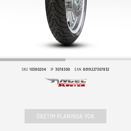
SKU
10380204
IP
3078300
EAN
8019227307832
ÜRETİM PLANINDA YOK