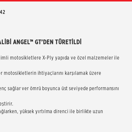
42
GALİBİ ANGEL™ GT’DEN TÜRETİLDİ
cimli motosikletlere X-Ply yapıda ve özel malzemeler ile
er motosikletlerin ihtiyaçlarını karşılamak üzere
irenç sağlar ver ömrü boyunca üst seviyede performansını
ştirir.
larken, yüksek yırtılma direnci ile birlikte uzun