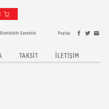
E
 Distribütör Garantisi
Paylaş:
A
TAKSIT
İLETIŞIM