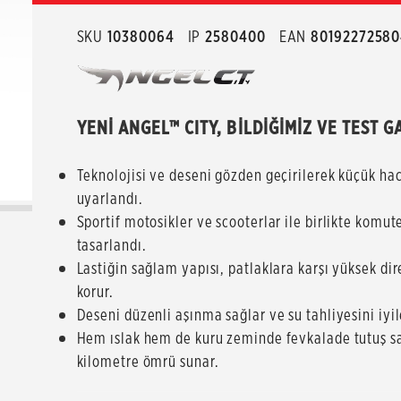
SKU
10380064
IP
2580400
EAN
80192272580
YENİ ANGEL™ CITY, BİLDİĞİMİZ VE TEST 
Teknolojisi ve deseni gözden geçirilerek küçük ha
uyarlandı.
Sportif motosikler ve scooterlar ile birlikte komut
tasarlandı.
Lastiğin sağlam yapısı, patlaklara karşı yüksek d
korur.
Deseni düzenli aşınma sağlar ve su tahliyesini iyile
Hem ıslak hem de kuru zeminde fevkalade tutuş sağ
kilometre ömrü sunar.