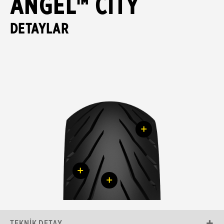
ANGEL™ CITY
DETAYLAR
+
+
+
TEKNIK DETAY