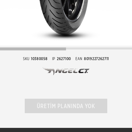
SKU
10380058
IP
2627100
EAN
8019227262711
ÜRETİM PLANINDA YOK