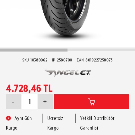
SKU
10380062
IP
2580700
EAN
8019227258073
4.728,46 TL
-
+
Aynı Gün
Ücretsiz
Yetkili Distribütör
Kargo
Kargo
Garantisi