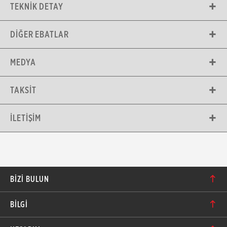
TEKNIK DETAY
DIĞER EBATLAR
MEDYA
TAKSIT
İLETIŞIM
BIZI BULUN
Karacaoğlan Mahallesi 6244. Sokak No: 109/A-B
BİLGİ
Bornova/İzmir TÜRKİYE
Hakkımızda
bilgi@motolastik.com