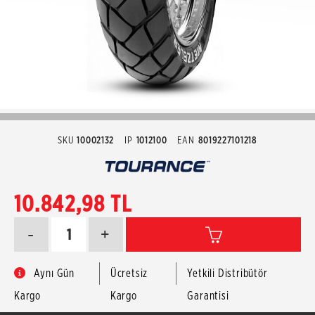
SKU
10002132
IP
1012100
EAN
8019227101218
10.842,98 TL
-
+
Aynı Gün
Ücretsiz
Yetkili Distribütör
Kargo
Kargo
Garantisi