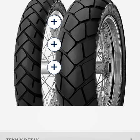
+
+
+