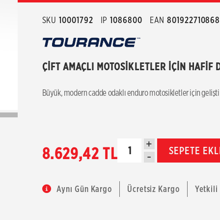
SKU
10001792
IP
1086800
EAN
80192271086
ÇİFT AMAÇLI MOTOSİKLETLER İÇİN HAFİF D
Büyük, modern cadde odaklı enduro motosikletler için geliştiri
+
8.629,42 TL
SEPETE EKL
-
Aynı Gün Kargo
Ücretsiz Kargo
Yetkili