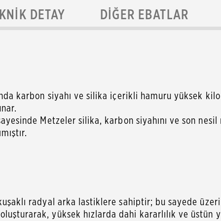
KNIK DETAY
DIĞER EBATLAR
anda karbon siyahı ve silika içerikli hamuru yüksek ki
unar.
sayesinde Metzeler silika, karbon siyahını ve son nesil 
mıştır.
kuşaklı radyal arka lastiklere sahiptir; bu sayede üzer
uşturarak, yüksek hızlarda dahi kararlılık ve üstün yo