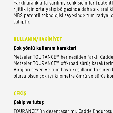
Farklı aralıklarla sarılmış çelik sicimler (pate
rijitlik için orta yatış bölgesinde daha sık aralık
MBS patentli teknolojisi sayesinde tüm radyal ön 
sahiptir.
KULLANIM/HAKİMİYET
Çok yönlü kullanım karakteri
Metzeler TOURANCE™ her nesilden farklı Cadde 
Metzeler TOURANCE™ off-road sürüş karakterin
Virajları seven ve tüm hava koşullarında süren ki
olursa olsun çok iyi kilometre ömrü ve sürüş ko
ÇEKİŞ
Çekiş ve tutuş
TOURANCE™'ın desentasarımı, Cadde Endurosu ve