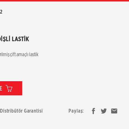
82
İŞLİ LASTİK 
lmiş çift amaçlı lastik
E
 Distribütör Garantisi
Paylaş: