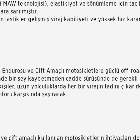
ntli MAW teknolojisi), elastikiyet ve sönümleme için ta
lara sarılmıştır.
lastikler gelişmiş viraj kabiliyeti ve yüksek hız kararl
Endurosu ve Çift Amaçlı motosikletlere güçlü off-ro
de bir şey kaybetmeden cadde sürüşünde de gerekli 
şiler, uzun yolculuklarda her bir virajın tadını çıkarı
nforu karşısında şaşıracak.
 çift amaçlı kullanılan motosikletlerin ihtiyaçları 