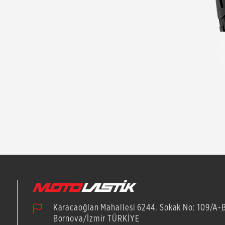
Karacaoğlan Mahallesi 6244. Sokak No: 109/A-
Bornova/İzmir TÜRKİYE