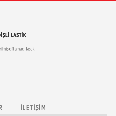
İŞLİ LASTİK 
lmiş çift amaçlı lastik
R
İLETIŞIM