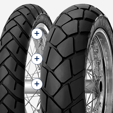
+
+
+