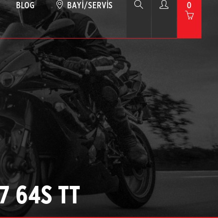
BLOG
BAYI/SERVIS
0
7 64S TT