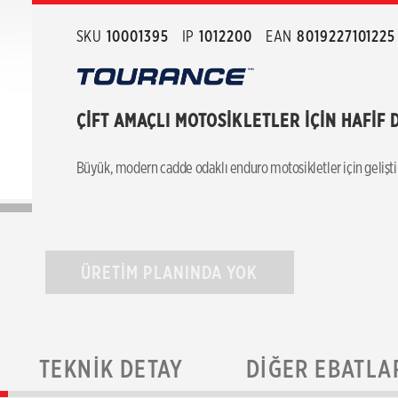
SKU
10001395
IP
1012200
EAN
8019227101225
ÇİFT AMAÇLI MOTOSİKLETLER İÇİN HAFİF D
Büyük, modern cadde odaklı enduro motosikletler için geliştiri
ÜRETİM PLANINDA YOK
TEKNIK DETAY
DIĞER EBATLA