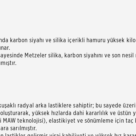
anda karbon siyahı ve silika içerikli hamuru yüksek ki
unar.
sayesinde Metzeler silika, karbon siyahını ve son nesil 
mıştır.
kuşaklı radyal arka lastiklere sahiptir; bu sayede üzer
uşturarak, yüksek hızlarda dahi kararlılık ve üstün yo
ntli MAW teknolojisi), elastikiyet ve sönümleme için ta
lara sarılmıştır.
lastikler gelişmiş viraj kabiliyeti ve yüksek hız kararl