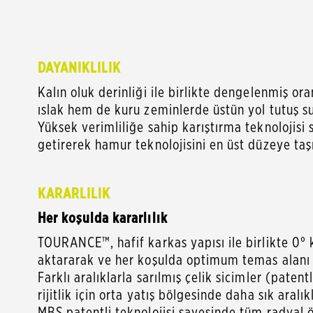
DAYANIKLILIK
Kalın oluk derinliği ile birlikte dengelenmiş or
ıslak hem de kuru zeminlerde üstün yol tutuş s
Yüksek verimliliğe sahip karıştırma teknolojisi 
getirerek hamur teknolojisini en üst düzeye taşı
KARARLILIK
Her koşulda kararlılık
TOURANCE™, hafif karkas yapısı ile birlikte 0° 
aktararak ve her koşulda optimum temas alanı ol
Farklı aralıklarla sarılmış çelik sicimler (pate
rijitlik için orta yatış bölgesinde daha sık aralık
MBS patentli teknolojisi sayesinde tüm radyal ön 