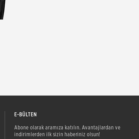
E-BÜLTEN
Abone olarak aramıza katılın. Avantajlardan ve
indirimlerden ilk sizin haberiniz olsun!