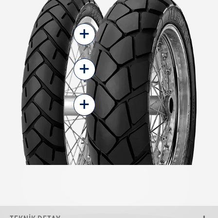
+
+
+