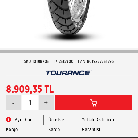
SKU
10108703
IP
2315900
EAN
8019227231595
8.909,35 TL
-
+
Aynı Gün
Ücretsiz
Yetkili Distribütör
Kargo
Kargo
Garantisi