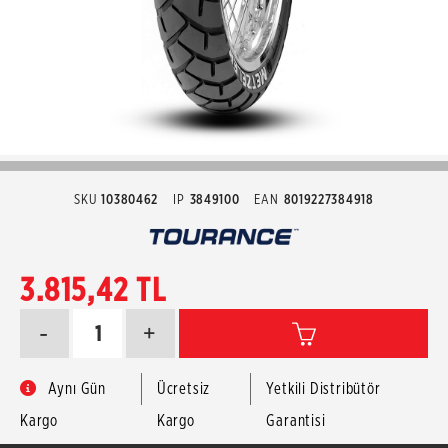
SKU
10380462
IP
3849100
EAN
8019227384918
3.815,42 TL
-
+
Aynı Gün
Ücretsiz
Yetkili Distribütör
Kargo
Kargo
Garantisi