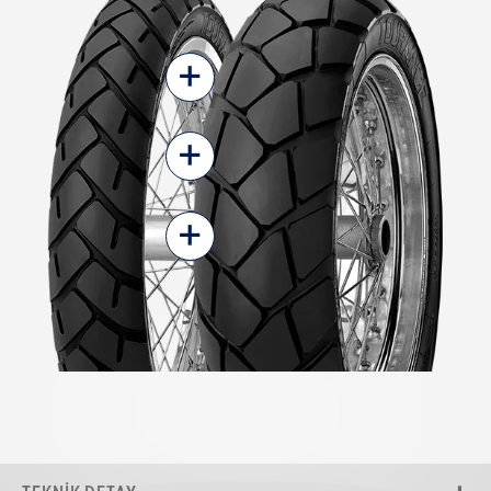
+
+
+