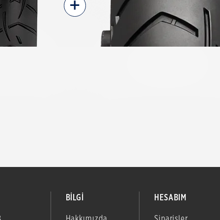
+
BİLGİ
HESABIM
B
Hakkımızda
Siparişler