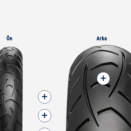
Ön
Arka
+
+
+