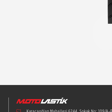
Karacaoğlan Mahallesi 6244. Sokak No: 109/A-