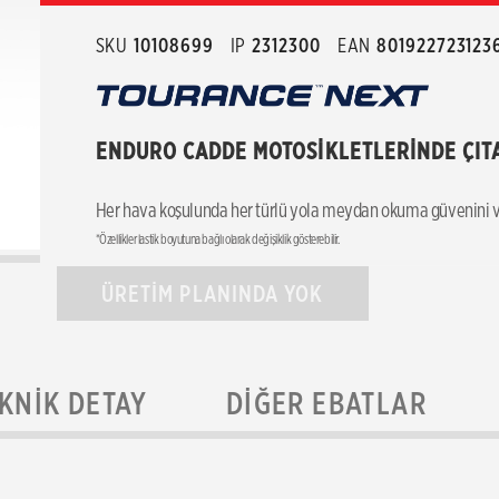
SKU
10108699
IP
2312300
EAN
801922723123
ENDURO CADDE MOTOSİKLETLERİNDE ÇIT
Her hava koşulunda her türlü yola meydan okuma güvenini v
*Özellikler lastik boyutuna bağlı olarak değişiklik gösterebilir.
ÜRETİM PLANINDA YOK
KNIK DETAY
DIĞER EBATLAR