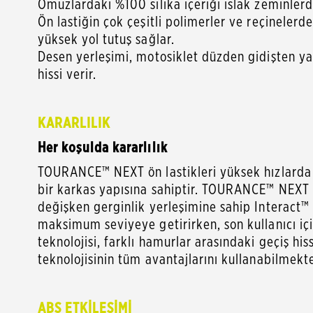
Omuzlardaki %100 silika içeriği ıslak zeminler
Ön lastiğin çok çeşitli polimerler ve reçinelerd
yüksek yol tutuş sağlar.
Desen yerleşimi, motosiklet düzden gidişten y
hissi verir.
KARARLILIK
Her koşulda kararlılık
TOURANCE™ NEXT ön lastikleri yüksek hızlarda v
bir karkas yapısına sahiptir. TOURANCE™ NEXT ark
değişken gerginlik yerleşimine sahip Interact™ t
maksimum seviyeye getirirken, son kullanıcı için
teknolojisi, farklı hamurlar arasındaki geçiş his
teknolojisinin tüm avantajlarını kullanabilmekte
ABS ETKİLEŞİMİ