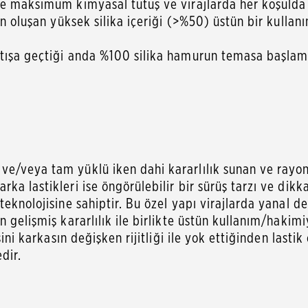
de maksimum kimyasal tutuş ve virajlarda her koşulda 
en oluşan yüksek silika içeriği (>%50) üstün bir kullan
atışa geçtiği anda %100 silika hamurun temasa başlam
e/veya tam yüklü iken dahi kararlılık sunan ve rayon (
a lastikleri ise öngörülebilir bir sürüş tarzı ve dikka
eknolojisine sahiptir. Bu özel yapı virajlarda yanal de
 gelişmiş kararlılık ile birlikte üstün kullanım/hakim
sini karkasın değişken rijitliği ile yok ettiğinden lasti
dir.