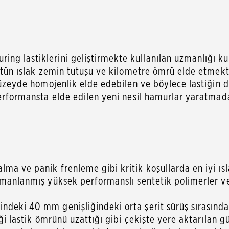
g lastiklerini geliştirmekte kullanılan uzmanlığı kull
üstün ıslak zemin tutuşu ve kilometre ömrü elde etmek
 düzeyde homojenlik elde edebilen ve böylece lastiğin 
performansta elde edilen yeni nesil hamurlar yaratmad
lma ve panik frenleme gibi kritik koşullarda en iyi ı
rmanlanmış yüksek performanslı sentetik polimerler ve 
indeki 40 mm genişliğindeki orta şerit sürüş sırasın
ği lastik ömrünü uzattığı gibi çekişte yere aktarılan gü