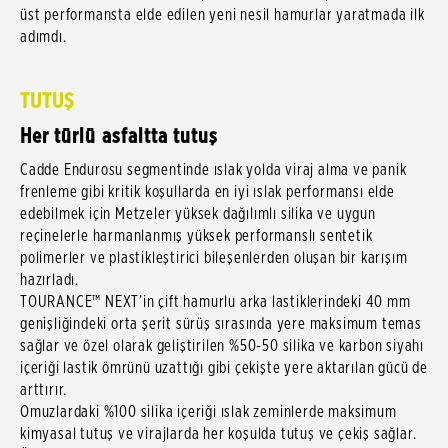
üst performansta elde edilen yeni nesil hamurlar yaratmada ilk
adımdı.
TUTUŞ
Her türlü asfaltta tutuş
Cadde Endurosu segmentinde ıslak yolda viraj alma ve panik
frenleme gibi kritik koşullarda en iyi ıslak performansı elde
edebilmek için Metzeler yüksek dağılımlı silika ve uygun
reçinelerle harmanlanmış yüksek performanslı sentetik
polimerler ve plastikleştirici bileşenlerden oluşan bir karışım
hazırladı.
TOURANCE™ NEXT’in çift hamurlu arka lastiklerindeki 40 mm
genişliğindeki orta şerit sürüş sırasında yere maksimum temas
sağlar ve özel olarak geliştirilen %50-50 silika ve karbon siyahı
içeriği lastik ömrünü uzattığı gibi çekişte yere aktarılan gücü de
arttırır.
Omuzlardaki %100 silika içeriği ıslak zeminlerde maksimum
kimyasal tutuş ve virajlarda her koşulda tutuş ve çekiş sağlar.