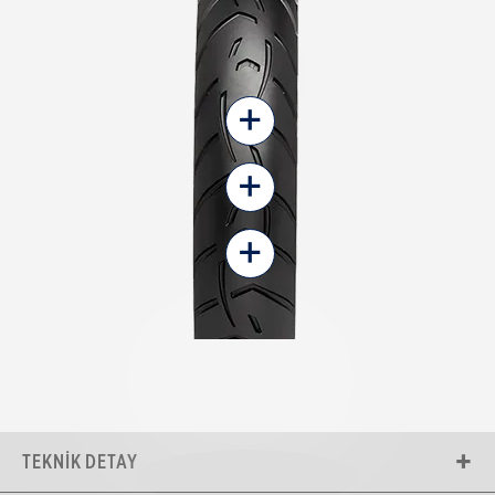
+
+
+
TEKNIK DETAY