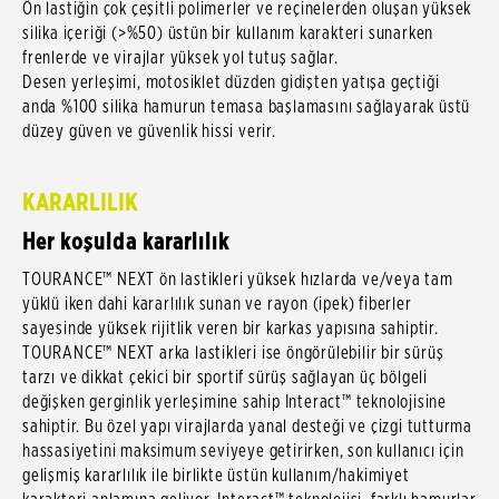
Ön lastiğin çok çeşitli polimerler ve reçinelerden oluşan yüksek
silika içeriği (>%50) üstün bir kullanım karakteri sunarken
frenlerde ve virajlar yüksek yol tutuş sağlar.
Desen yerleşimi, motosiklet düzden gidişten yatışa geçtiği
anda %100 silika hamurun temasa başlamasını sağlayarak üstü
düzey güven ve güvenlik hissi verir.
KARARLILIK
Her koşulda kararlılık
TOURANCE™ NEXT ön lastikleri yüksek hızlarda ve/veya tam
yüklü iken dahi kararlılık sunan ve rayon (ipek) fiberler
sayesinde yüksek rijitlik veren bir karkas yapısına sahiptir.
TOURANCE™ NEXT arka lastikleri ise öngörülebilir bir sürüş
tarzı ve dikkat çekici bir sportif sürüş sağlayan üç bölgeli
değişken gerginlik yerleşimine sahip Interact™ teknolojisine
sahiptir. Bu özel yapı virajlarda yanal desteği ve çizgi tutturma
hassasiyetini maksimum seviyeye getirirken, son kullanıcı için
gelişmiş kararlılık ile birlikte üstün kullanım/hakimiyet