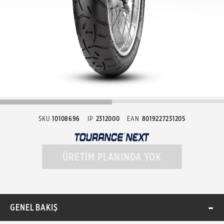
SKU
10108696
IP
2312000
EAN
8019227231205
ÜRETİM PLANINDA YOK
GENEL BAKIŞ