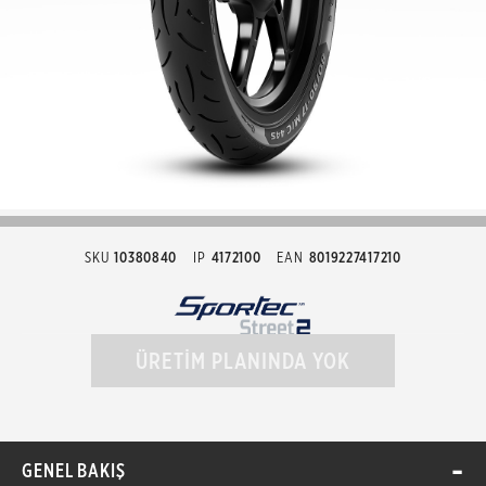
SKU
10380840
IP
4172100
EAN
8019227417210
ÜRETİM PLANINDA YOK
GENEL BAKIŞ