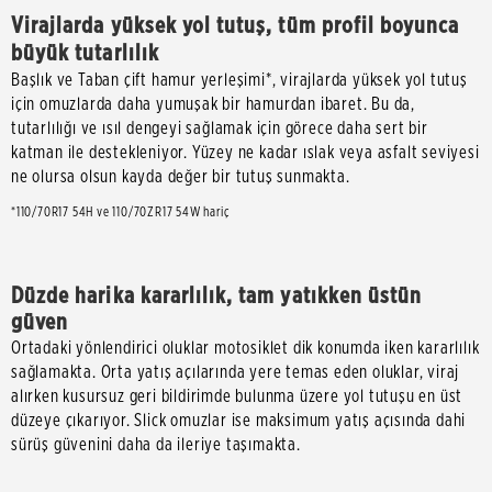
Virajlarda yüksek yol tutuş, tüm profil boyunca
büyük tutarlılık
Başlık ve Taban çift hamur yerleşimi*, virajlarda yüksek yol tutuş
için omuzlarda daha yumuşak bir hamurdan ibaret. Bu da,
tutarlılığı ve ısıl dengeyi sağlamak için görece daha sert bir
katman ile destekleniyor. Yüzey ne kadar ıslak veya asfalt seviyesi
ne olursa olsun kayda değer bir tutuş sunmakta.
*110/70R17 54H ve 110/70ZR17 54W hariç
Düzde harika kararlılık, tam yatıkken üstün
güven
Ortadaki yönlendirici oluklar motosiklet dik konumda iken kararlılık
sağlamakta. Orta yatış açılarında yere temas eden oluklar, viraj
alırken kusursuz geri bildirimde bulunma üzere yol tutuşu en üst
düzeye çıkarıyor. Slick omuzlar ise maksimum yatış açısında dahi
sürüş güvenini daha da ileriye taşımakta.