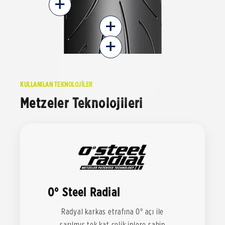
+
+
+
KULLANILAN TEKNOLOJİLER
Metzeler Teknolojileri
0° Steel Radial
Radyal karkas etrafına 0° açı ile
sarılmış tek kat çelik iplere sahip