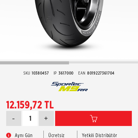
SKU
10380457
IP
3617000
EAN
8019227361704
12.159,72 TL
-
+
Aynı Gün
Ücretsiz
Yetkili Distribütör