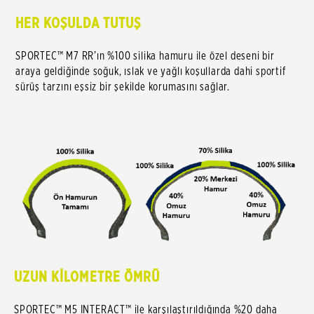
HER KOŞULDA TUTUŞ
SPORTEC™ M7 RR’ın %100 silika hamuru ile özel deseni bir
araya geldiğinde soğuk, ıslak ve yağlı koşullarda dahi sportif
sürüş tarzını eşsiz bir şekilde korumasını sağlar.
UZUN KİLOMETRE ÖMRÜ
SPORTEC™ M5 INTERACT™ ile karşılaştırıldığında %20 daha