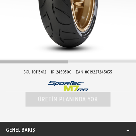
SKU
10113412
IP
2450300
EAN
8019227245035
ÜRETİM PLANINDA YOK
GENEL BAKIŞ