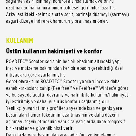
sağlarken aşırı ısınmayı kontrol altında tutmak ve ömrü
uzatmak adına hamura binen bölgesel gerilimleri azaltır.
Arka lastikteki kesintisiz orta şerit, patinaja düşmeyi (sarmayı)
asgari düzeye indirerek hamurun yıpranmasını önler.
KULLANIM
Üstün kullanım hakimiyeti ve konfor
ROADTEC™ Scooter serisinin her bir ebadının altındaki yapı,
inşa ve malzeme bakımından her bir ebadın gerektirdiği özel
ihtiyaçlara göre ayarlanmıştır.
Genel olarak tüm ROADTEC™ Scooter yapıları ince ve daha
esnek karkaslara sahip (Feelfree™ ve Feelfree™ Wintec'e göre)
ve bu sayede adaftif davranış ve hafiflik ile kullanım/hakimiyeti
iyileştirilmiş ve daha iyi sürüş konforu sağlanmış olur.
Yenilikçi yuvarlatılmış profiller sayesinde kısa ve geniş yere
basan alan hamur tüketimini azaltmasının ve daha düzenli
aşınmayı teşvik etmesinin yanı sıra yatışlarda daha progresif
bir karakter ve güvenlik hissi verir.
Daha fazla yere basan alan araç ağırlığını ve ivmelenme