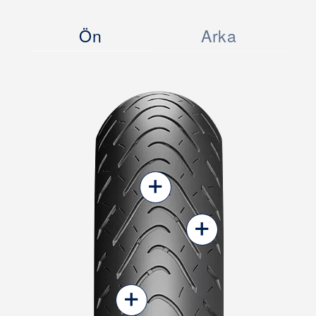
Ön
Arka
+
+
+