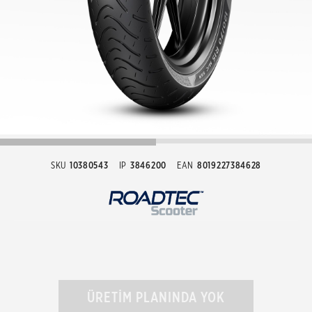
SKU
10380543
IP
3846200
EAN
8019227384628
ÜRETİM PLANINDA YOK