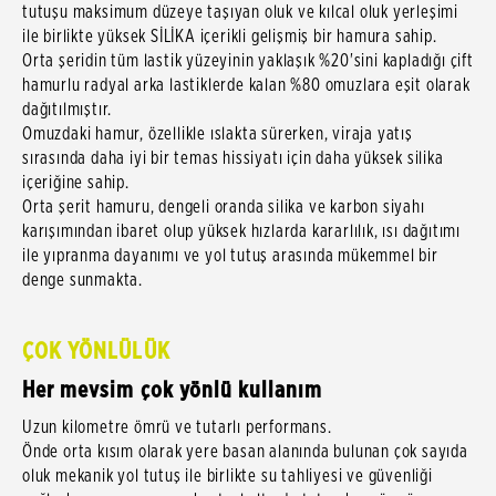
tutuşu maksimum düzeye taşıyan oluk ve kılcal oluk yerleşimi
ile birlikte yüksek SİLİKA içerikli gelişmiş bir hamura sahip.
Orta şeridin tüm lastik yüzeyinin yaklaşık %20'sini kapladığı çift
hamurlu radyal arka lastiklerde kalan %80 omuzlara eşit olarak
dağıtılmıştır.
Omuzdaki hamur, özellikle ıslakta sürerken, viraja yatış
sırasında daha iyi bir temas hissiyatı için daha yüksek silika
içeriğine sahip.
Orta şerit hamuru, dengeli oranda silika ve karbon siyahı
karışımından ibaret olup yüksek hızlarda kararlılık, ısı dağıtımı
ile yıpranma dayanımı ve yol tutuş arasında mükemmel bir
denge sunmakta.
ÇOK YÖNLÜLÜK
Her mevsim çok yönlü kullanım
Uzun kilometre ömrü ve tutarlı performans.
Önde orta kısım olarak yere basan alanında bulunan çok sayıda
oluk mekanik yol tutuş ile birlikte su tahliyesi ve güvenliği