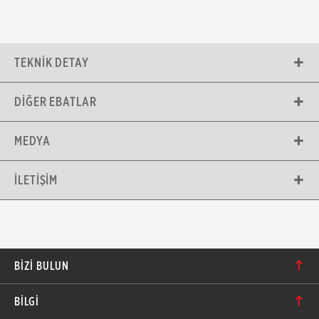
TEKNIK DETAY
DIĞER EBATLAR
MEDYA
İLETIŞIM
BIZI BULUN
Karacaoğlan Mahallesi 6244. Sokak No: 109/A-B
BİLGİ
Bornova/İzmir TÜRKİYE