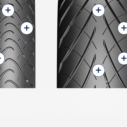
+
+
+
+
+