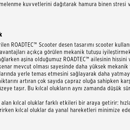
vmelenme kuvvetlerini dağıtarak hamura binen stresi ve 
k
ilen ROADTEC™ Scooter desen tasarımı scooter kullanım
vantajları açıkça görülen mekanik tutuşu iyileştirmek ü
larken aşina olduğumuz ROADTEC™ ailesinin hissini v
enar mevcut olması sayesinde daha yüksek mekanik tutu
açılarında yerle temas etmesini sağlayarak daha yatmay
miktarını artıran çok sayıda çapraz oluğa sahipken karş
düzeye taşır. Bu kılcal olukların aynı zamanda düşük 
alan kılcal oluklar farklı etkileri bir araya getirir: hı
rirken kılcal oluklar da yanal hareketleri minimize eder