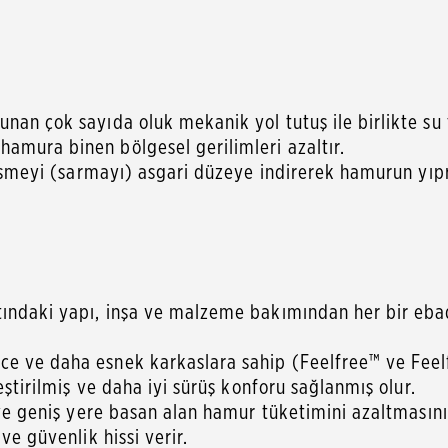
nan çok sayıda oluk mekanik yol tutuş ile birlikte su t
amura binen bölgesel gerilimleri azaltır.
 düşmeyi (sarmayı) asgari düzeye indirerek hamurun yıp
tındaki yapı, inşa ve malzeme bakımından her bir ebad
ce ve daha esnek karkaslara sahip (Feelfree™ ve Feel
eştirilmiş ve daha iyi sürüş konforu sağlanmış olur.
a ve geniş yere basan alan hamur tüketimini azaltması
ve güvenlik hissi verir.