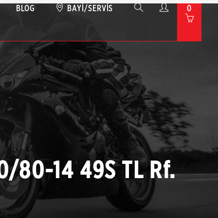
BLOG
BAYI/SERVIS
0
0/80-14 49S TL Rf.
00