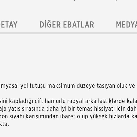
DETAY
DIĞER EBATLAR
MEDY
myasal yol tutuşu maksimum düzeye taşıyan oluk ve kıl
ini kapladığı çift hamurlu radyal arka lastiklerde kal
ja yatış sırasında daha iyi bir temas hissiyatı için dah
bon siyahı karışımından ibaret olup yüksek hızlarda kar
kta.