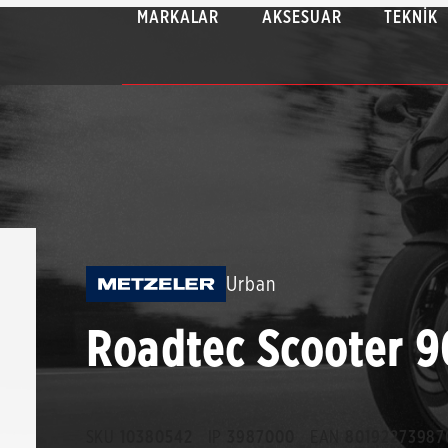
MARKALAR
AKSESUAR
TEKNIK
Urban
Roadtec Scooter 9
SKU
10380542
IP
3987000
EAN
80192273987