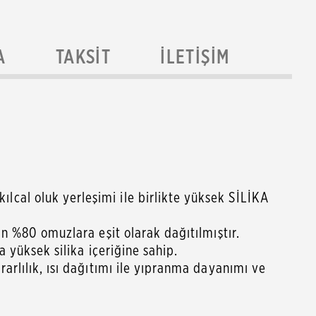
A
TAKSIT
İLETIŞIM
cal oluk yerleşimi ile birlikte yüksek SİLİKA
an %80 omuzlara eşit olarak dağıtılmıştır.
a yüksek silika içeriğine sahip.
arlılık, ısı dağıtımı ile yıpranma dayanımı ve