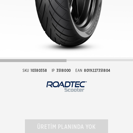
SKU
10380358
IP
3518000
EAN
8019227351804
ÜRETİM PLANINDA YOK