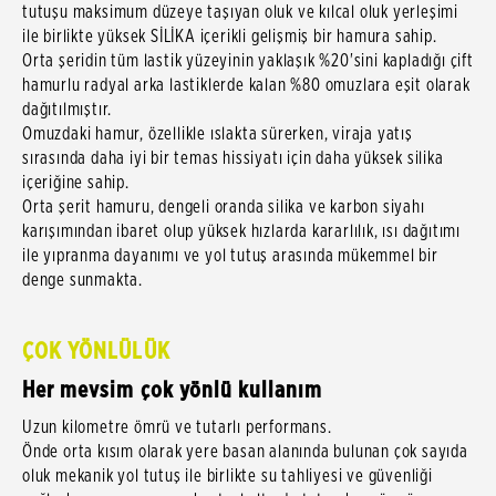
tutuşu maksimum düzeye taşıyan oluk ve kılcal oluk yerleşimi
ile birlikte yüksek SİLİKA içerikli gelişmiş bir hamura sahip.
Orta şeridin tüm lastik yüzeyinin yaklaşık %20'sini kapladığı çift
hamurlu radyal arka lastiklerde kalan %80 omuzlara eşit olarak
dağıtılmıştır.
Omuzdaki hamur, özellikle ıslakta sürerken, viraja yatış
sırasında daha iyi bir temas hissiyatı için daha yüksek silika
içeriğine sahip.
Orta şerit hamuru, dengeli oranda silika ve karbon siyahı
karışımından ibaret olup yüksek hızlarda kararlılık, ısı dağıtımı
ile yıpranma dayanımı ve yol tutuş arasında mükemmel bir
denge sunmakta.
ÇOK YÖNLÜLÜK
Her mevsim çok yönlü kullanım
Uzun kilometre ömrü ve tutarlı performans.
Önde orta kısım olarak yere basan alanında bulunan çok sayıda
oluk mekanik yol tutuş ile birlikte su tahliyesi ve güvenliği