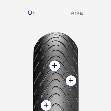
Ön
Arka
+
+
+