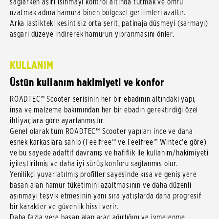
sağlarken aşırı ısınmayı kontrol altında tutmak ve ömrü
uzatmak adına hamura binen bölgesel gerilimleri azaltır.
Arka lastikteki kesintisiz orta şerit, patinaja düşmeyi (sarmayı)
asgari düzeye indirerek hamurun yıpranmasını önler.
KULLANIM
Üstün kullanım hakimiyeti ve konfor
ROADTEC™ Scooter serisinin her bir ebadının altındaki yapı,
inşa ve malzeme bakımından her bir ebadın gerektirdiği özel
ihtiyaçlara göre ayarlanmıştır.
Genel olarak tüm ROADTEC™ Scooter yapıları ince ve daha
esnek karkaslara sahip (Feelfree™ ve Feelfree™ Wintec'e göre)
ve bu sayede adaftif davranış ve hafiflik ile kullanım/hakimiyeti
iyileştirilmiş ve daha iyi sürüş konforu sağlanmış olur.
Yenilikçi yuvarlatılmış profiller sayesinde kısa ve geniş yere
basan alan hamur tüketimini azaltmasının ve daha düzenli
aşınmayı teşvik etmesinin yanı sıra yatışlarda daha progresif
bir karakter ve güvenlik hissi verir.
Daha fazla yere basan alan araç ağırlığını ve ivmelenme