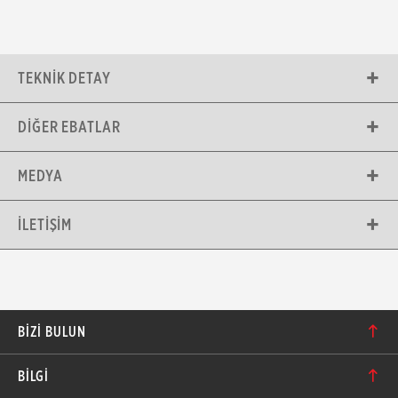
TEKNIK DETAY
DIĞER EBATLAR
MEDYA
İLETIŞIM
BIZI BULUN
Karacaoğlan Mahallesi 6244. Sokak No: 109/A-B
BİLGİ
Bornova/İzmir TÜRKİYE