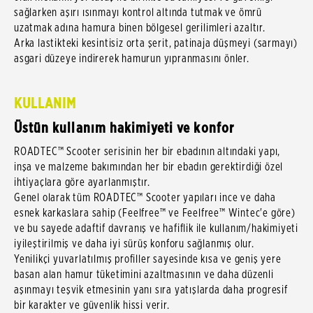
sağlarken aşırı ısınmayı kontrol altında tutmak ve ömrü
uzatmak adına hamura binen bölgesel gerilimleri azaltır.
Arka lastikteki kesintisiz orta şerit, patinaja düşmeyi (sarmayı)
asgari düzeye indirerek hamurun yıpranmasını önler.
KULLANIM
Üstün kullanım hakimiyeti ve konfor
ROADTEC™ Scooter serisinin her bir ebadının altındaki yapı,
inşa ve malzeme bakımından her bir ebadın gerektirdiği özel
ihtiyaçlara göre ayarlanmıştır.
Genel olarak tüm ROADTEC™ Scooter yapıları ince ve daha
esnek karkaslara sahip (Feelfree™ ve Feelfree™ Wintec'e göre)
ve bu sayede adaftif davranış ve hafiflik ile kullanım/hakimiyeti
iyileştirilmiş ve daha iyi sürüş konforu sağlanmış olur.
Yenilikçi yuvarlatılmış profiller sayesinde kısa ve geniş yere
basan alan hamur tüketimini azaltmasının ve daha düzenli
aşınmayı teşvik etmesinin yanı sıra yatışlarda daha progresif
bir karakter ve güvenlik hissi verir.