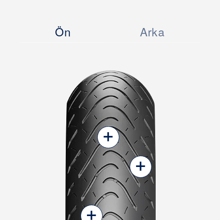
Ön
Arka
+
+
+