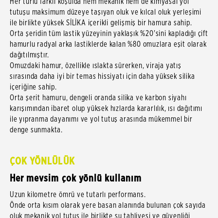
Her türlü farklı koşulda hem mekanik hem de kimyasal yol
tutuşu maksimum düzeye taşıyan oluk ve kılcal oluk yerleşimi
ile birlikte yüksek SİLİKA içerikli gelişmiş bir hamura sahip.
Orta şeridin tüm lastik yüzeyinin yaklaşık %20'sini kapladığı çift
hamurlu radyal arka lastiklerde kalan %80 omuzlara eşit olarak
dağıtılmıştır.
Omuzdaki hamur, özellikle ıslakta sürerken, viraja yatış
sırasında daha iyi bir temas hissiyatı için daha yüksek silika
içeriğine sahip.
Orta şerit hamuru, dengeli oranda silika ve karbon siyahı
karışımından ibaret olup yüksek hızlarda kararlılık, ısı dağıtımı
ile yıpranma dayanımı ve yol tutuş arasında mükemmel bir
denge sunmakta.
ÇOK YÖNLÜLÜK
Her mevsim çok yönlü kullanım
Uzun kilometre ömrü ve tutarlı performans.
Önde orta kısım olarak yere basan alanında bulunan çok sayıda
oluk mekanik yol tutuş ile birlikte su tahliyesi ve güvenliği