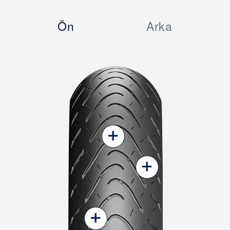
Ön
Arka
+
+
+