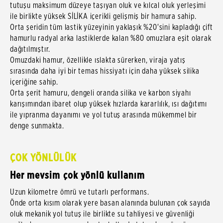
tutuşu maksimum düzeye taşıyan oluk ve kılcal oluk yerleşimi
ile birlikte yüksek SİLİKA içerikli gelişmiş bir hamura sahip.
Orta şeridin tüm lastik yüzeyinin yaklaşık %20'sini kapladığı çift
hamurlu radyal arka lastiklerde kalan %80 omuzlara eşit olarak
dağıtılmıştır.
Omuzdaki hamur, özellikle ıslakta sürerken, viraja yatış
sırasında daha iyi bir temas hissiyatı için daha yüksek silika
içeriğine sahip.
Orta şerit hamuru, dengeli oranda silika ve karbon siyahı
karışımından ibaret olup yüksek hızlarda kararlılık, ısı dağıtımı
ile yıpranma dayanımı ve yol tutuş arasında mükemmel bir
denge sunmakta.
ÇOK YÖNLÜLÜK
Her mevsim çok yönlü kullanım
Uzun kilometre ömrü ve tutarlı performans.
Önde orta kısım olarak yere basan alanında bulunan çok sayıda
oluk mekanik yol tutuş ile birlikte su tahliyesi ve güvenliği