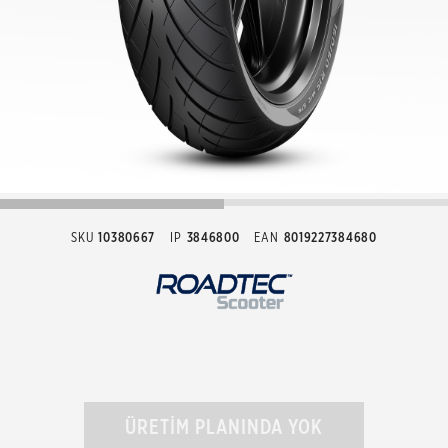
SKU
10380667
IP
3846800
EAN
8019227384680
ÜRETİM PLANINDA YOK