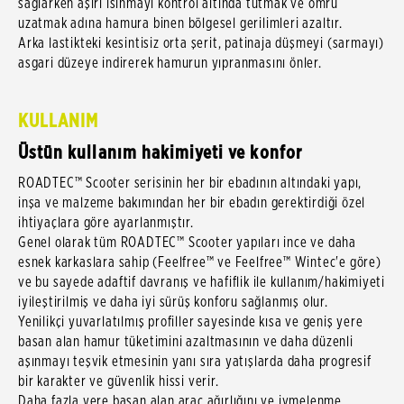
sağlarken aşırı ısınmayı kontrol altında tutmak ve ömrü
uzatmak adına hamura binen bölgesel gerilimleri azaltır.
Arka lastikteki kesintisiz orta şerit, patinaja düşmeyi (sarmayı)
asgari düzeye indirerek hamurun yıpranmasını önler.
KULLANIM
Üstün kullanım hakimiyeti ve konfor
ROADTEC™ Scooter serisinin her bir ebadının altındaki yapı,
inşa ve malzeme bakımından her bir ebadın gerektirdiği özel
ihtiyaçlara göre ayarlanmıştır.
Genel olarak tüm ROADTEC™ Scooter yapıları ince ve daha
esnek karkaslara sahip (Feelfree™ ve Feelfree™ Wintec'e göre)
ve bu sayede adaftif davranış ve hafiflik ile kullanım/hakimiyeti
iyileştirilmiş ve daha iyi sürüş konforu sağlanmış olur.
Yenilikçi yuvarlatılmış profiller sayesinde kısa ve geniş yere
basan alan hamur tüketimini azaltmasının ve daha düzenli
aşınmayı teşvik etmesinin yanı sıra yatışlarda daha progresif
bir karakter ve güvenlik hissi verir.
Daha fazla yere basan alan araç ağırlığını ve ivmelenme