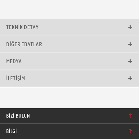
TEKNIK DETAY
DIĞER EBATLAR
MEDYA
İLETIŞIM
BIZI BULUN
Karacaoğlan Mahallesi 6244. Sokak No: 109/A-B
BİLGİ
Bornova/İzmir TÜRKİYE