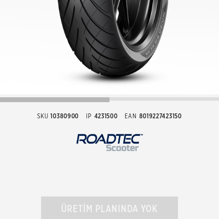
SKU
10380900
IP
4231500
EAN
8019227423150
ÜRETİM PLANINDA YOK