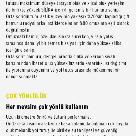
tutuşu maksimum düzeye taşıyan oluk ve kılcal oluk yerleşimi
ile birlikte yüksek SİLİKA içerikli gelişmiş bir hamura sahip.
Orta şeridin tüm lastik yüzeyinin yaklaşık %20'sini kapladığı çift
hamurlu radyal arka lastiklerde kalan %80 omuzlara eşit olarak
dağıtılmıştır.
Omuzdaki hamur, özellikle ıslakta sürerken, viraja yatış
sırasında daha iyi bir temas hissiyatı için daha yüksek silika
içeriğine sahip.
Orta şerit hamuru, dengeli oranda silika ve karbon siyahı
karışımından ibaret olup yüksek hızlarda kararlılık, ısı dağıtımı
ile yıpranma dayanımı ve yol tutuş arasında mükemmel bir
denge sunmakta.
ÇOK YÖNLÜLÜK
Her mevsim çok yönlü kullanım
Uzun kilometre ömrü ve tutarlı performans.
Önde orta kısım olarak yere basan alanında bulunan çok sayıda
oluk mekanik yol tutuş ile birlikte su tahliyesi ve güvenliği