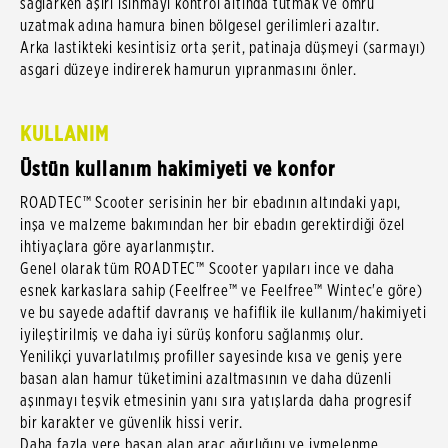
sağlarken aşırı ısınmayı kontrol altında tutmak ve ömrü
uzatmak adına hamura binen bölgesel gerilimleri azaltır.
Arka lastikteki kesintisiz orta şerit, patinaja düşmeyi (sarmayı)
asgari düzeye indirerek hamurun yıpranmasını önler.
KULLANIM
Üstün kullanım hakimiyeti ve konfor
ROADTEC™ Scooter serisinin her bir ebadının altındaki yapı,
inşa ve malzeme bakımından her bir ebadın gerektirdiği özel
ihtiyaçlara göre ayarlanmıştır.
Genel olarak tüm ROADTEC™ Scooter yapıları ince ve daha
esnek karkaslara sahip (Feelfree™ ve Feelfree™ Wintec'e göre)
ve bu sayede adaftif davranış ve hafiflik ile kullanım/hakimiyeti
iyileştirilmiş ve daha iyi sürüş konforu sağlanmış olur.
Yenilikçi yuvarlatılmış profiller sayesinde kısa ve geniş yere
basan alan hamur tüketimini azaltmasının ve daha düzenli
aşınmayı teşvik etmesinin yanı sıra yatışlarda daha progresif
bir karakter ve güvenlik hissi verir.
Daha fazla yere basan alan araç ağırlığını ve ivmelenme