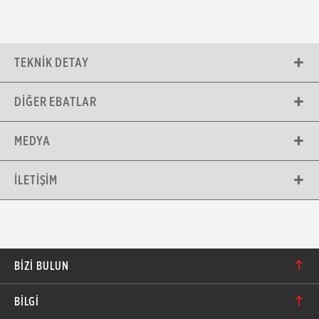
TEKNIK DETAY
DIĞER EBATLAR
MEDYA
İLETIŞIM
BIZI BULUN
Karacaoğlan Mahallesi 6244. Sokak No: 109/A-B
BİLGİ
Bornova/İzmir TÜRKİYE