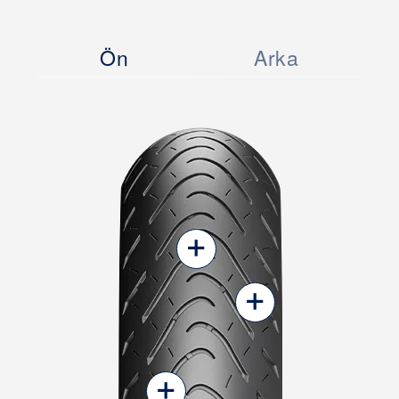
Ön
Arka
+
+
+