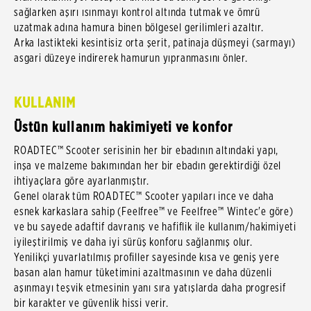
sağlarken aşırı ısınmayı kontrol altında tutmak ve ömrü
uzatmak adına hamura binen bölgesel gerilimleri azaltır.
Arka lastikteki kesintisiz orta şerit, patinaja düşmeyi (sarmayı)
asgari düzeye indirerek hamurun yıpranmasını önler.
KULLANIM
Üstün kullanım hakimiyeti ve konfor
ROADTEC™ Scooter serisinin her bir ebadının altındaki yapı,
inşa ve malzeme bakımından her bir ebadın gerektirdiği özel
ihtiyaçlara göre ayarlanmıştır.
Genel olarak tüm ROADTEC™ Scooter yapıları ince ve daha
esnek karkaslara sahip (Feelfree™ ve Feelfree™ Wintec'e göre)
ve bu sayede adaftif davranış ve hafiflik ile kullanım/hakimiyeti
iyileştirilmiş ve daha iyi sürüş konforu sağlanmış olur.
Yenilikçi yuvarlatılmış profiller sayesinde kısa ve geniş yere
basan alan hamur tüketimini azaltmasının ve daha düzenli
aşınmayı teşvik etmesinin yanı sıra yatışlarda daha progresif
bir karakter ve güvenlik hissi verir.