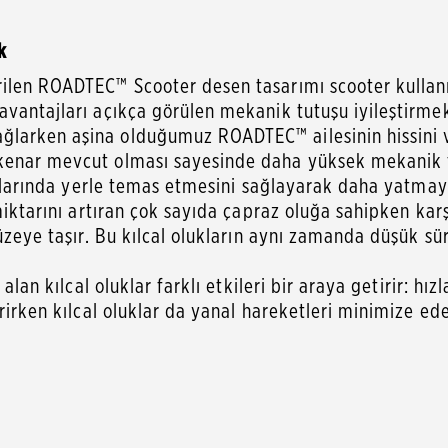
k
ilen ROADTEC™ Scooter desen tasarımı scooter kullanım
vantajları açıkça görülen mekanik tutuşu iyileştirmek ü
larken aşina olduğumuz ROADTEC™ ailesinin hissini v
enar mevcut olması sayesinde daha yüksek mekanik tutu
açılarında yerle temas etmesini sağlayarak daha yatmay
miktarını artıran çok sayıda çapraz oluğa sahipken karş
düzeye taşır. Bu kılcal olukların aynı zamanda düşük 
alan kılcal oluklar farklı etkileri bir araya getirir: hı
rirken kılcal oluklar da yanal hareketleri minimize eder