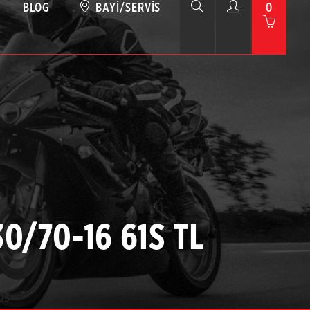
BLOG
BAYI/SERVIS
0
30/70-16 61S TL
03