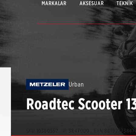
MARKALAR
AKSESUAR
TEKNIK
Urban
Roadtec Scooter 1
SKU
10380552
IP
3847000
EAN
80192273847