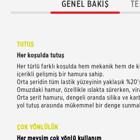
GENEL BAKIŞ
TE
TUTUŞ
Her koşulda tutuş
Her türlü farklı koşulda hem mekanik hem de ki
içerikli gelişmiş bir hamura sahip.
Orta şeridin tüm lastik yüzeyinin yaklaşık %20's
Omuzdaki hamur, özellikle ıslakta sürerken, vira
Orta şerit hamuru, dengeli oranda silika ve kar
yol tutuş arasında mükemmel bir denge sunma
ÇOK YÖNLÜLÜK
Her mevsim çok yönlü kullanım