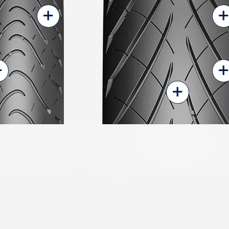
+
+
+