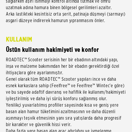
sağlarken aşırı ısınmayı kontrol altında tutmak ve ömrü
uzatmak adına hamura binen bölgesel gerilimleri azaltır.
Arka lastikteki kesintisiz orta şerit, patinaja düşmeyi (sarmayı)
asgari düzeye indirerek hamurun yıpranmasını önler.
KULLANIM
Üstün kullanım hakimiyeti ve konfor
ROADTEC™ Scooter serisinin her bir ebadının altındaki yapı,
inşa ve malzeme bakımından her bir ebadın gerektirdiği özel
ihtiyaçlara göre ayarlanmıştır.
Genel olarak tüm ROADTEC™ Scooter yapıları ince ve daha
esnek karkaslara sahip (Feelfree™ ve Feelfree™ Wintec'e göre)
ve bu sayede adaftif davranış ve hafiflik ile kullanım/hakimiyeti
iyileştirilmiş ve daha iyi sürüş konforu sağlanmış olur.
Yenilikçi yuvarlatılmış profiller sayesinde kısa ve geniş yere
basan alan hamur tüketimini azaltmasının ve daha düzenli
aşınmayı teşvik etmesinin yanı sıra yatışlarda daha progresif
bir karakter ve güvenlik hissi verir.
Daha fazla yere basan alan araç ağırlığını ve ivmelenme