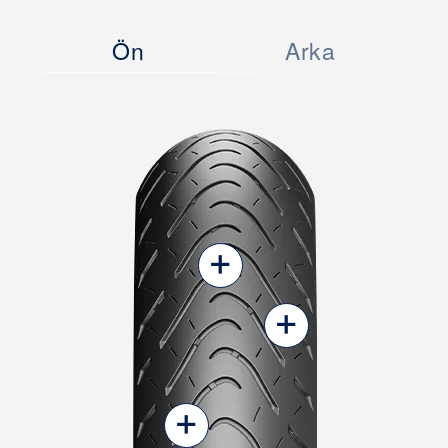
Ön
Arka
+
+
+