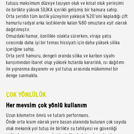
tutuşu maksimum düzeye taşıyan oluk ve kılcal oluk yerleşimi
ile birlikte yüksek SİLİKA içerikli gelişmiş bir hamura sahip.
Orta şeridin tüm lastik yüzeyinin yaklaşık %20'sini kapladığı çift
hamurlu radyal arka lastiklerde kalan %80 omuzlara eşit olarak
dağıtılmıştır.
Omuzdaki hamur, özellikle ıslakta sürerken, viraja yatış
sırasında daha iyi bir temas hissiyatı için daha yüksek silika
içeriğine sahip.
Orta şerit hamuru, dengeli oranda silika ve karbon siyahı
karışımından ibaret olup yüksek hızlarda kararlılık, ısı dağıtımı
ile yıpranma dayanımı ve yol tutuş arasında mükemmel bir
denge sunmakta.
ÇOK YÖNLÜLÜK
Her mevsim çok yönlü kullanım
Uzun kilometre ömrü ve tutarlı performans.
Önde orta kısım olarak yere basan alanında bulunan çok sayıda
oluk mekanik yol tutuş ile birlikte su tahliyesi ve güvenliği