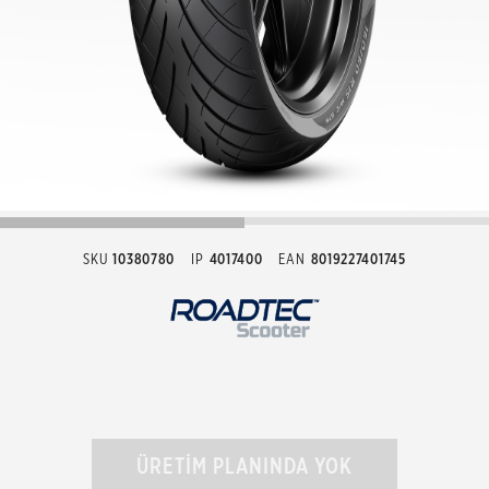
SKU
10380780
IP
4017400
EAN
8019227401745
ÜRETİM PLANINDA YOK