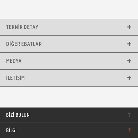
TEKNIK DETAY
DIĞER EBATLAR
MEDYA
İLETIŞIM
BIZI BULUN
Karacaoğlan Mahallesi 6244. Sokak No: 109/A-B
BİLGİ
Bornova/İzmir TÜRKİYE