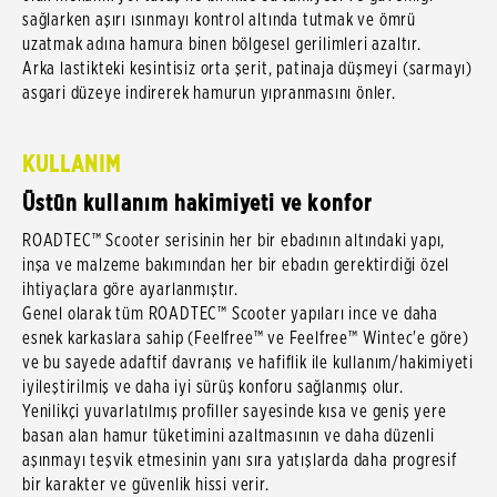
sağlarken aşırı ısınmayı kontrol altında tutmak ve ömrü
uzatmak adına hamura binen bölgesel gerilimleri azaltır.
Arka lastikteki kesintisiz orta şerit, patinaja düşmeyi (sarmayı)
asgari düzeye indirerek hamurun yıpranmasını önler.
KULLANIM
Üstün kullanım hakimiyeti ve konfor
ROADTEC™ Scooter serisinin her bir ebadının altındaki yapı,
inşa ve malzeme bakımından her bir ebadın gerektirdiği özel
ihtiyaçlara göre ayarlanmıştır.
Genel olarak tüm ROADTEC™ Scooter yapıları ince ve daha
esnek karkaslara sahip (Feelfree™ ve Feelfree™ Wintec'e göre)
ve bu sayede adaftif davranış ve hafiflik ile kullanım/hakimiyeti
iyileştirilmiş ve daha iyi sürüş konforu sağlanmış olur.
Yenilikçi yuvarlatılmış profiller sayesinde kısa ve geniş yere
basan alan hamur tüketimini azaltmasının ve daha düzenli
aşınmayı teşvik etmesinin yanı sıra yatışlarda daha progresif
bir karakter ve güvenlik hissi verir.