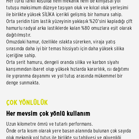
Her türlü farklı koşulda hem mekanik hem de kimyasal yol
tutuşu maksimum düzeye taşıyan oluk ve kılcal oluk yerleşimi
ile birlikte yüksek SİLİKA içerikli gelişmiş bir hamura sahip.
Orta şeridin tüm lastik yüzeyinin yaklaşık %20'sini kapladığı çift
hamurlu radyal arka lastiklerde kalan %80 omuzlara eşit olarak
dağıtılmıştır.
Omuzdaki hamur, özellikle ıslakta sürerken, viraja yatış
sırasında daha iyi bir temas hissiyatı için daha yüksek silika
içeriğine sahip.
Orta şerit hamuru, dengeli oranda silika ve karbon siyahı
karışımından ibaret olup yüksek hızlarda kararlılık, ısı dağıtımı
ile yıpranma dayanımı ve yol tutuş arasında mükemmel bir
denge sunmakta.
ÇOK YÖNLÜLÜK
Her mevsim çok yönlü kullanım
Uzun kilometre ömrü ve tutarlı performans.
Önde orta kısım olarak yere basan alanında bulunan çok sayıda
oluk mekanik yol tutuş ile birlikte su tahliyesi ve güvenliği