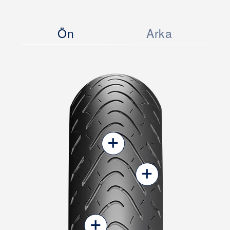
Ön
Arka
+
+
+