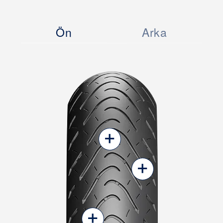
Ön
Arka
+
+
+