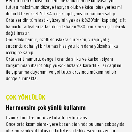
Her türlü farklı koşulda hem mekanik hem de kimyasal yol
tutuşu maksimum düzeye taşıyan oluk ve kılcal oluk yerleşimi
ile birlikte yüksek SİLİKA içerikli gelişmiş bir hamura sahip.
Orta şeridin tüm lastik yüzeyinin yaklaşık %20'sini kapladığı çift
hamurlu radyal arka lastiklerde kalan %80 omuzlara eşit olarak
dağıtılmıştır.
Omuzdaki hamur, özellikle ıslakta sürerken, viraja yatış
sırasında daha iyi bir temas hissiyatı için daha yüksek silika
içeriğine sahip.
Orta şerit hamuru, dengeli oranda silika ve karbon siyahı
karışımından ibaret olup yüksek hızlarda kararlılık, ısı dağıtımı
ile yıpranma dayanımı ve yol tutuş arasında mükemmel bir
denge sunmakta.
ÇOK YÖNLÜLÜK
Her mevsim çok yönlü kullanım
Uzun kilometre ömrü ve tutarlı performans.
Önde orta kısım olarak yere basan alanında bulunan çok sayıda
oluk mekanik yol tutuş ile birlikte su tahliyesi ve güvenliği