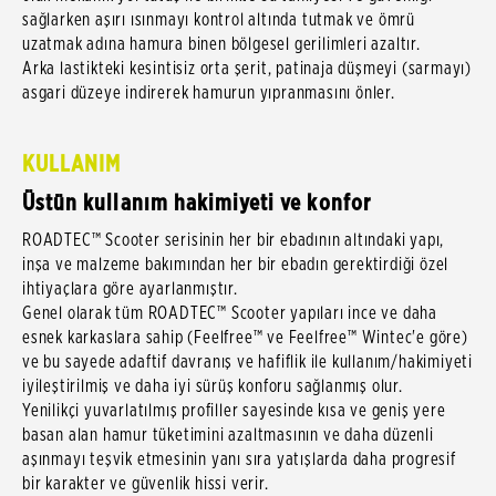
sağlarken aşırı ısınmayı kontrol altında tutmak ve ömrü
uzatmak adına hamura binen bölgesel gerilimleri azaltır.
Arka lastikteki kesintisiz orta şerit, patinaja düşmeyi (sarmayı)
asgari düzeye indirerek hamurun yıpranmasını önler.
KULLANIM
Üstün kullanım hakimiyeti ve konfor
ROADTEC™ Scooter serisinin her bir ebadının altındaki yapı,
inşa ve malzeme bakımından her bir ebadın gerektirdiği özel
ihtiyaçlara göre ayarlanmıştır.
Genel olarak tüm ROADTEC™ Scooter yapıları ince ve daha
esnek karkaslara sahip (Feelfree™ ve Feelfree™ Wintec'e göre)
ve bu sayede adaftif davranış ve hafiflik ile kullanım/hakimiyeti
iyileştirilmiş ve daha iyi sürüş konforu sağlanmış olur.
Yenilikçi yuvarlatılmış profiller sayesinde kısa ve geniş yere
basan alan hamur tüketimini azaltmasının ve daha düzenli
aşınmayı teşvik etmesinin yanı sıra yatışlarda daha progresif
bir karakter ve güvenlik hissi verir.