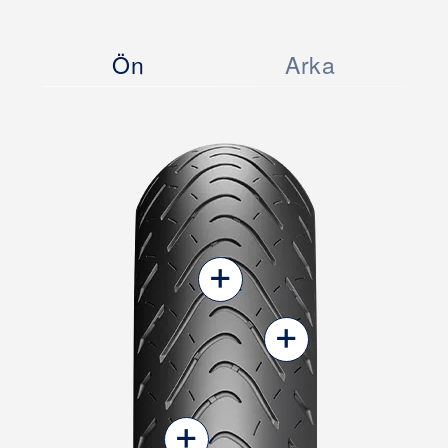
Ön
Arka
+
+
+