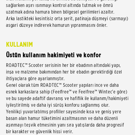
sağlarken aşırı ısınmayı kontrol altında tutmak ve ömrü
uzatmak adına hamura binen bölgesel gerilimleri azaltır.
Arka lastikteki kesintisiz orta şerit, patinaja düşmeyi (sarmayı)
asgari düzeye indirerek hamurun yıpranmasını önler.
KULLANIM
Üstün kullanım hakimiyeti ve konfor
ROADTEC™ Scooter serisinin her bir ebadının altındaki yapı,
inşa ve malzeme bakımından her bir ebadın gerektirdiği özel
ihtiyaçlara göre ayarlanmıştır.
Genel olarak tüm ROADTEC™ Scooter yapıları ince ve daha
esnek karkaslara sahip (Feelfree™ ve Feelfree™ Wintec'e göre)
ve bu sayede adaftif davranış ve hafiflik ile kullanım/hakimiyeti
iyileştirilmiş ve daha iyi sürüş konforu sağlanmış olur.
Yenilikçi yuvarlatılmış profiller sayesinde kısa ve geniş yere
basan alan hamur tüketimini azaltmasının ve daha düzenli
aşınmayı teşvik etmesinin yanı sıra yatışlarda daha progresif
bir karakter ve güvenlik hissi verir.