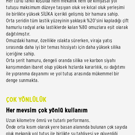
Her türlü farklı koşulda hem mekanik hem de kimyasal yol
tutuşu maksimum düzeye taşıyan oluk ve kılcal oluk yerleşimi
ile birlikte yüksek SİLİKA içerikli gelişmiş bir hamura sahip.
Orta şeridin tüm lastik yüzeyinin yaklaşık %20'sini kapladığı çift
hamurlu radyal arka lastiklerde kalan %80 omuzlara eşit olarak
dağıtılmıştır.
Omuzdaki hamur, özellikle ıslakta sürerken, viraja yatış
sırasında daha iyi bir temas hissiyatı için daha yüksek silika
içeriğine sahip.
Orta şerit hamuru, dengeli oranda silika ve karbon siyahı
karışımından ibaret olup yüksek hızlarda kararlılık, ısı dağıtımı
ile yıpranma dayanımı ve yol tutuş arasında mükemmel bir
denge sunmakta.
ÇOK YÖNLÜLÜK
Her mevsim çok yönlü kullanım
Uzun kilometre ömrü ve tutarlı performans.
Önde orta kısım olarak yere basan alanında bulunan çok sayıda
oluk mekanik yol tutuş ile birlikte su tahliyesi ve güvenliği