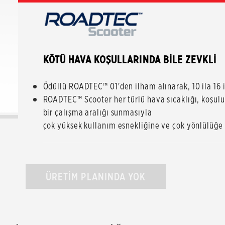
KÖTÜ HAVA KOŞULLARINDA BİLE ZEVKLİ
Ödüllü ROADTEC™ 01'den ilham alınarak, 10 ila 16 in
ROADTEC™ Scooter her türlü hava sıcaklığı, koşulu 
bir çalışma aralığı sunmasıyla
çok yüksek kullanım esnekliğine ve çok yönlülüğe 
ÜRETİM PLANINDA YOK