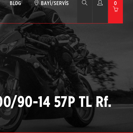
BLOG
BAYI/SERVIS
0
00/90-14 57P TL Rf.
73