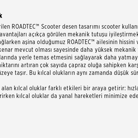
k
ilen ROADTEC™ Scooter desen tasarımı scooter kullanım
vantajları açıkça görülen mekanik tutuşu iyileştirmek ü
larken aşina olduğumuz ROADTEC™ ailesinin hissini v
enar mevcut olması sayesinde daha yüksek mekanik tutu
açılarında yerle temas etmesini sağlayarak daha yatmay
miktarını artıran çok sayıda çapraz oluğa sahipken karş
düzeye taşır. Bu kılcal olukların aynı zamanda düşük 
alan kılcal oluklar farklı etkileri bir araya getirir: hı
rirken kılcal oluklar da yanal hareketleri minimize eder