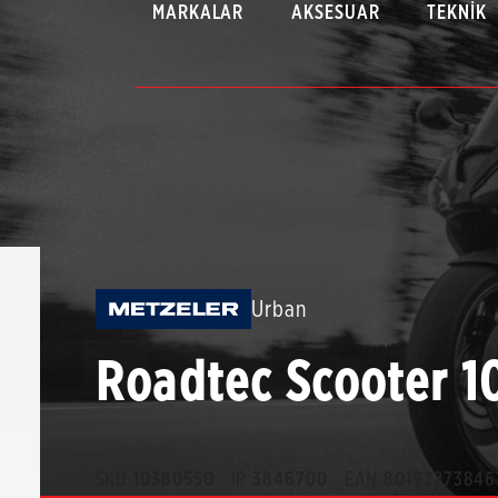
MARKALAR
AKSESUAR
TEKNIK
Urban
Roadtec Scooter 1
SKU
10380550
IP
3846700
EAN
80192273846