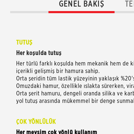
GENEL BAKIŞ
TE
TUTUŞ
Her koşulda tutuş
Her türlü farklı koşulda hem mekanik hem de ki
içerikli gelişmiş bir hamura sahip.
Orta şeridin tüm lastik yüzeyinin yaklaşık %20's
Omuzdaki hamur, özellikle ıslakta sürerken, vira
Orta şerit hamuru, dengeli oranda silika ve kar
yol tutuş arasında mükemmel bir denge sunma
ÇOK YÖNLÜLÜK
Her mevsim çok yönlü kullanım