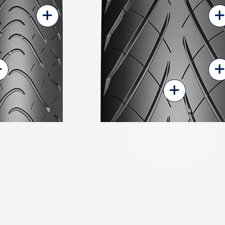
+
+
+