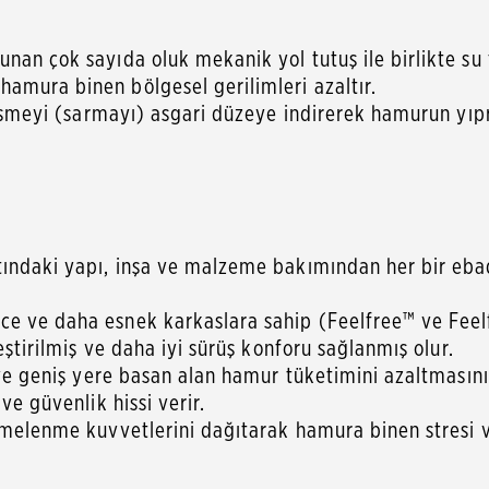
nan çok sayıda oluk mekanik yol tutuş ile birlikte su t
amura binen bölgesel gerilimleri azaltır.
 düşmeyi (sarmayı) asgari düzeye indirerek hamurun yıp
tındaki yapı, inşa ve malzeme bakımından her bir ebad
ce ve daha esnek karkaslara sahip (Feelfree™ ve Feel
eştirilmiş ve daha iyi sürüş konforu sağlanmış olur.
a ve geniş yere basan alan hamur tüketimini azaltması
ve güvenlik hissi verir.
vmelenme kuvvetlerini dağıtarak hamura binen stresi ve 