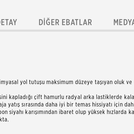
DETAY
DIĞER EBATLAR
MEDY
myasal yol tutuşu maksimum düzeye taşıyan oluk ve kıl
ini kapladığı çift hamurlu radyal arka lastiklerde kal
ja yatış sırasında daha iyi bir temas hissiyatı için dah
bon siyahı karışımından ibaret olup yüksek hızlarda kar
kta.