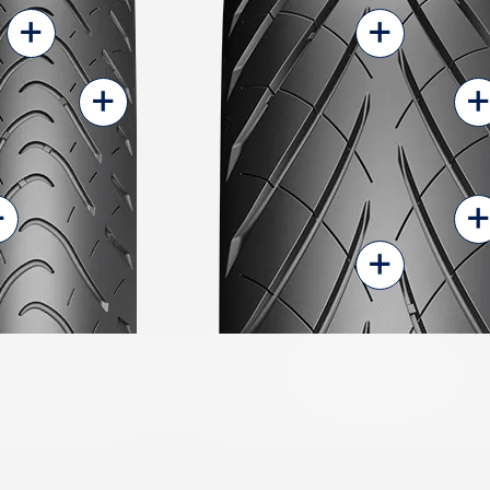
+
+
+
+
+