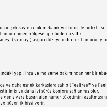
nan çok sayıda oluk mekanik yol tutuş ile birlikte su t
amura binen bölgesel gerilimleri azaltır.
 düşmeyi (sarmayı) asgari düzeye indirerek hamurun yıp
tındaki yapı, inşa ve malzeme bakımından her bir ebad
ce ve daha esnek karkaslara sahip (Feelfree™ ve Feel
eştirilmiş ve daha iyi sürüş konforu sağlanmış olur.
a ve geniş yere basan alan hamur tüketimini azaltması
ve güvenlik hissi verir.