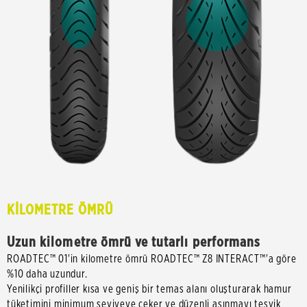
KİLOMETRE ÖMRÜ
Uzun kilometre ömrü ve tutarlı performans
ROADTEC™ 01'in kilometre ömrü ROADTEC™ Z8 INTERACT™'a göre
%10 daha uzundur.
Yenilikçi profiller kısa ve geniş bir temas alanı oluşturarak hamur
tüketimini minimum seviyeye çeker ve düzenli aşınmayı teşvik