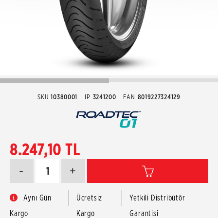
SKU
10380001
IP
3241200
EAN
8019227324129
8.247,10 TL
-
+
Aynı Gün
Ücretsiz
Yetkili Distribütör
Kargo
Kargo
Garantisi