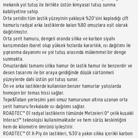
mekanik yol tutuş ile birlikte üstün kimyasal tutuş sunma
kabiliyetine sahip.
Orta şeridin tüm lastik yüzeyinin yaklaşık %20'sini kapladığı çift
hamurlu radyal arka lastiklerde kalan %80 omuzlara eşit olarak
dağıtılmıştır.
Orta şerit hamuru, dengeli oranda silika ve karbon siyahı
karışımından ibaret olup yüksek hızlarda kararlılık, ısı dağıtımı ile
yıpranma dayanımı ve yol tutuş arasında mükemmel bir denge
sunmakta.
Omuzlardaki tamamı silika hamur ön lastik hamur ile benzerdir ve
desen tasarımı ile bir araya geldiğinde düşük sürtünmeli
yüzeylerde dahi üstün yol tutuş sunar.
Ön ve arka lastiklerde kullanılan benzer hamurlar yatışlarda
homojen bir temas hissi sağlar.
Tepe&Taban yerleşimi yani omuz hamurunun altına uzanan orta
şerit hamuru fevkalade ısı dağılımı sağlar.
ROADTEC™ 01 radyal lastiklerin tümünde Metzeleri 0° çelik kuşakli
Interact™ teknolojisi kullanılmaktadır ve hem sürüş keskinliğini
hem de kilometre ömrünü iyileştirir.
ROADTEC™ 01 X-Ply ön lastikleri, %30'a yakın silika içerikli karbon