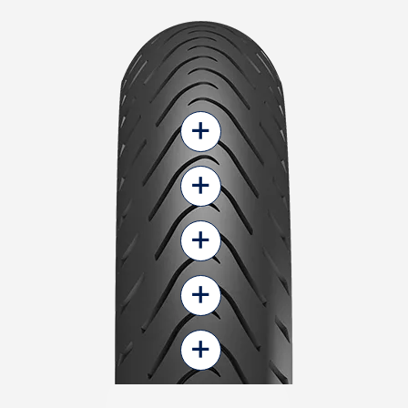
+
+
+
+
+