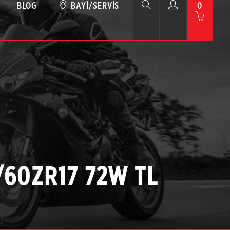
BLOG
BAYI/SERVIS
0
0/60ZR17 72W TL
3