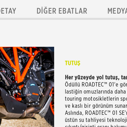
DETAY
DIĞER EBATLAR
MEDY
TUTUŞ
Her yüzeyde yol tutuş, ta
Ödüllü ROADTEC™ 01'e gö
lastiğin omuzlarında daha 
touring motosikletlerin sp
ve kaslı bir görünüm sunar
Aslında, ROADTEC™ 01 SE'n
üstün su tahliyesi teknolo
çıkıntı/girinti oranı bakı