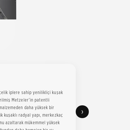
elik iplere sahip yenilikliçi kuşak
irilmiş Metzeler’in patentli
il malzemeden daha yüksek bir
›
Çelik kuşaklı radyal yapı, merkezkaç
nunu azaltarak mükemmel yüksek