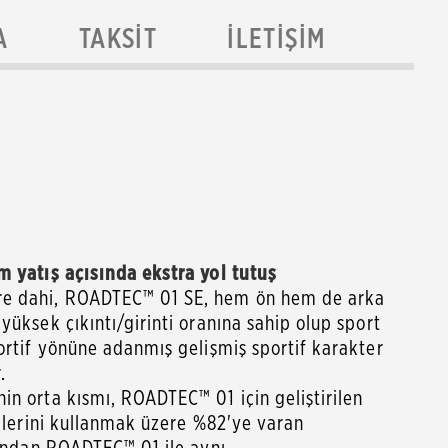
A
TAKSIT
İLETIŞIM
m yatış açısında ekstra yol tutuş
re dahi, ROADTEC™ 01 SE, hem ön hem de arka
yüksek çıkıntı/girinti oranına sahip olup sport
ortif yönüne adanmış gelişmiş sportif karakter
.
in orta kısmı, ROADTEC™ 01 için geliştirilen
jilerini kullanmak üzere %82'ye varan
mından ROADTEC™ 01 ile aynı.