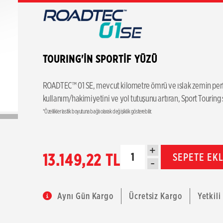
TOURING'İN SPORTİF YÜZÜ
ROADTEC™ 01 SE, mevcut kilometre ömrü ve ıslak zemin perfo
kullanım/hakimiyetini ve yol tutuşunu artıran, Sport Touring
*Özellikler lastik boyutuna bağlı olarak değişiklik gösterebilir.
+
13.149,22 TL
SEPETE EK
-
Aynı Gün Kargo
Ücretsiz Kargo
Yetkili