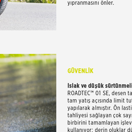
yıpranmasını önler.
GÜVENLİK
Islak ve düşük sürtünmel
ROADTEC™ 01 SE, desen ta
tam yatış açısında limit 
yapılarak almıştır. Ön last
tahliyesi sağlayan çok say
birbirini tamamlayan işlev
kullanıyor: derin oluklar 