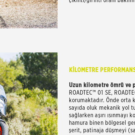
KİLOMETRE PERFORMANS
Uzun kilometre ömrü ve p
ROADTEC™ 01 SE, ROADTEC
korumaktadır. Önde orta k
sayıda oluk mekanik yol tut
sağlarken aşırı ısınmayı 
hamura binen bölgesel geril
şerit, patinaja düşmeyi (