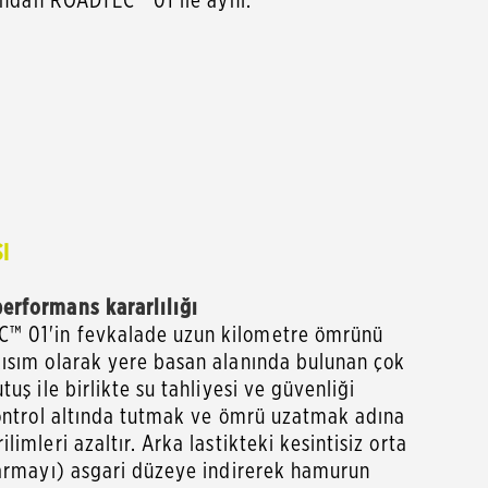
I
erformans kararlılığı
™ 01'in fevkalade uzun kilometre ömrünü
ısım olarak yere basan alanında bulunan çok
uş ile birlikte su tahliyesi ve güvenliği
kontrol altında tutmak ve ömrü uzatmak adına
imleri azaltır. Arka lastikteki kesintisiz orta
sarmayı) asgari düzeye indirerek hamurun