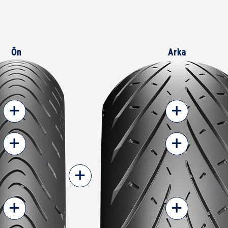
Ön
Arka
+
+
+
+
+
+
+