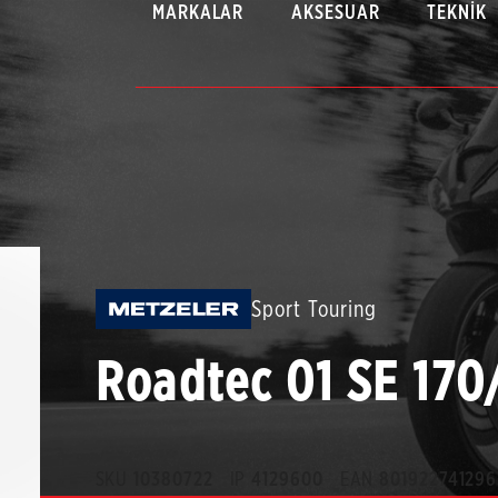
MARKALAR
AKSESUAR
TEKNIK
Sport Touring
Roadtec 01 SE 17
SKU
10380722
IP
4129600
EAN
801922741296