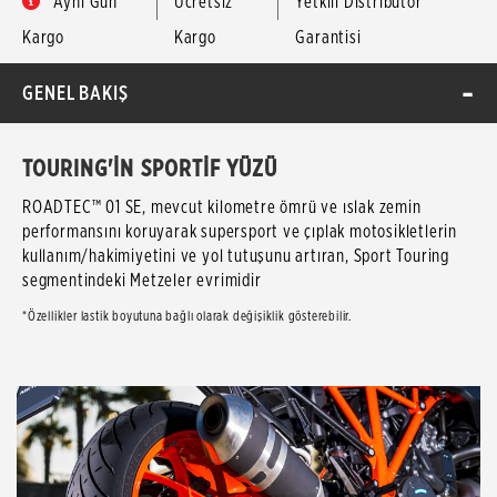
Aynı Gün
Ücretsiz
Yetkili Distribütör
Kargo
Kargo
Garantisi
GENEL BAKIŞ
TOURING'İN SPORTİF YÜZÜ
ROADTEC™ 01 SE, mevcut kilometre ömrü ve ıslak zemin
performansını koruyarak supersport ve çıplak motosikletlerin
kullanım/hakimiyetini ve yol tutuşunu artıran, Sport Touring
segmentindeki Metzeler evrimidir
*Özellikler lastik boyutuna bağlı olarak değişiklik gösterebilir.