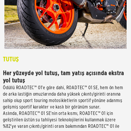
TUTUŞ
Her yüzeyde yol tutuş, tam yatış açısında ekstra
yol tutuş
Ödüllü ROADTEC™ 01'e göre dahi, ROADTEC™ 01 SE, hem ön hem
de arka lastiğin omuzlarında daha yüksek çıkıntı/girinti oranına
sahip olup sport touring motosikletlerin sportif yönüne adanmış
gelişmiş sportif karakter ve kaslı bir görünüm sunar.
Aslında, ROADTEC™ 01 SE'nin orta kısmı, ROADTEC™ 01 için
geliştirilen üstün su tahliyesi teknolojilerini kullanmak üzere
%82'ye varan çıkıntı/girinti oranı bakımından ROADTEC™ 01 ile