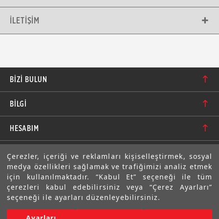
İLETIŞIM
BIZI BULUN
Karacaoğlan Mahallesi 6244. Sokak No: 109/A-B
BİLGİ
Bornova/İzmir TÜRKİYE
Hakkımızda
bilgi@motolastik.com
HESABIM
Banka Hesap Numaraları
+90 549 549 66 86
Siparişler
E-BÜLTEN
Çerezler, içeriği ve reklamları kişiselleştirmek, sosyal
Teknik Bilgi
+90 232 462 08 42
medya özellikleri sağlamak ve trafiğimizi analiz etmek
Adresler
Abone olarak aramıza katılın. Avantajlardan ve indirimlerden
için kullanılmaktadır. “Kabul Et” seçeneği ile tüm
ilk sizin haberiniz olsun!
Sıkça Sorulan Sorular
çerezleri kabul edebilirsiniz veya “Çerez Ayarları”
Üyelik Bilgilerim
seçeneği ile ayarları düzenleyebilirsiniz.
Gizlilik Bildirimi ve Güvenlik
Ayarları