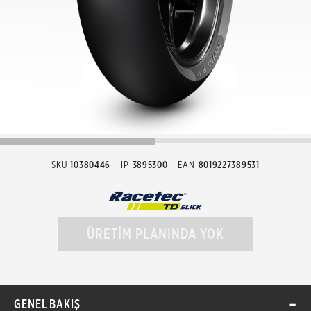
SKU
10380446
IP
3895300
EAN
8019227389531
ÜRETİM PLANINDA YOK
GENEL BAKIŞ