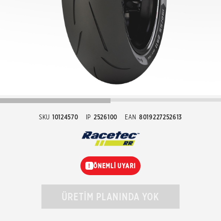
SKU
10124570
IP
2526100
EAN
8019227252613
ÖNEMLİ UYARI
!
ÜRETİM PLANINDA YOK