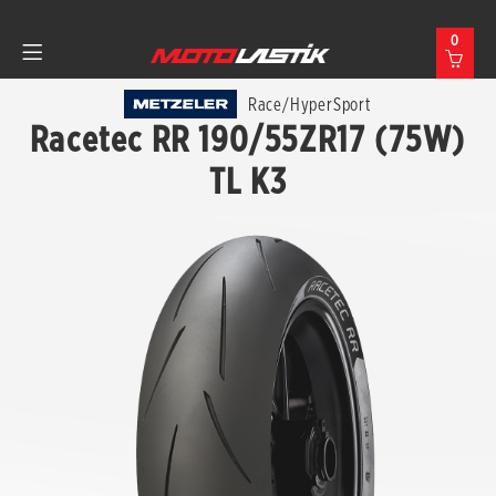
0
Race/HyperSport
Racetec RR 190/55ZR17 (75W)
TL K3