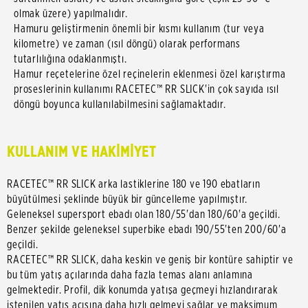
olmak üzere) yapılmalıdır.
Hamuru geliştirmenin önemli bir kısmı kullanım (tur veya
kilometre) ve zaman (ısıl döngü) olarak performans
tutarlılığına odaklanmıştı.
Hamur reçetelerine özel reçinelerin eklenmesi özel karıştırma
proseslerinin kullanımı RACETEC™ RR SLICK'in çok sayıda ısıl
döngü boyunca kullanılabilmesini sağlamaktadır.
KULLANIM VE HAKİMİYET
RACETEC™ RR SLICK arka lastiklerine 180 ve 190 ebatların
büyütülmesi şeklinde büyük bir güncelleme yapılmıştır.
Geleneksel supersport ebadı olan 180/55'dan 180/60'a geçildi.
Benzer şekilde geleneksel superbike ebadı 190/55'ten 200/60'a
geçildi.
RACETEC™ RR SLICK, daha keskin ve geniş bir kontüre sahiptir ve
bu tüm yatış açılarında daha fazla temas alanı anlamına
gelmektedir. Profil, dik konumda yatışa geçmeyi hızlandırarak
istenilen yatış açısına daha hızlı gelmeyi sağlar ve maksimum