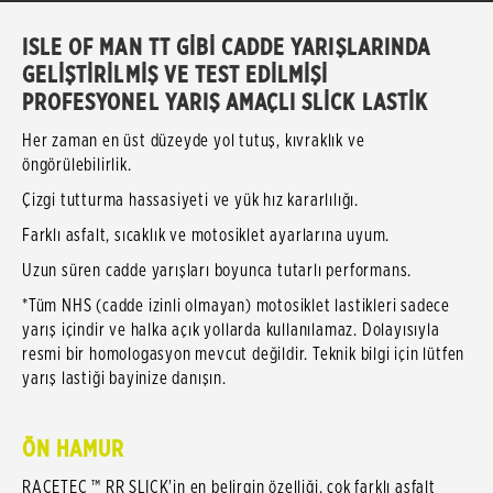
ISLE OF MAN TT GİBİ CADDE YARIŞLARINDA
GELİŞTİRİLMİŞ VE TEST EDİLMİŞİ
PROFESYONEL YARIŞ AMAÇLI SLİCK LASTİK
Her zaman en üst düzeyde yol tutuş, kıvraklık ve
öngörülebilirlik.
Çizgi tutturma hassasiyeti ve yük hız kararlılığı.
Farklı asfalt, sıcaklık ve motosiklet ayarlarına uyum.
Uzun süren cadde yarışları boyunca tutarlı performans.
*Tüm NHS (cadde izinli olmayan) motosiklet lastikleri sadece
yarış içindir ve halka açık yollarda kullanılamaz. Dolayısıyla
resmi bir homologasyon mevcut değildir. Teknik bilgi için lütfen
yarış lastiği bayinize danışın.
ÖN HAMUR
RACETEC ™ RR SLICK'in en belirgin özelliği, çok farklı asfalt