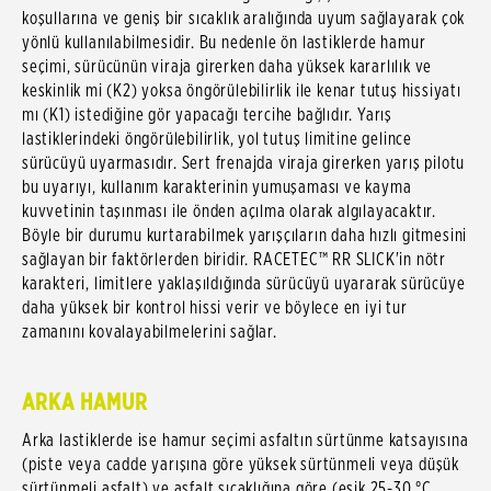
koşullarına ve geniş bir sıcaklık aralığında uyum sağlayarak çok
yönlü kullanılabilmesidir. Bu nedenle ön lastiklerde hamur
seçimi, sürücünün viraja girerken daha yüksek kararlılık ve
keskinlik mi (K2) yoksa öngörülebilirlik ile kenar tutuş hissiyatı
mı (K1) istediğine gör yapacağı tercihe bağlıdır. Yarış
lastiklerindeki öngörülebilirlik, yol tutuş limitine gelince
sürücüyü uyarmasıdır. Sert frenajda viraja girerken yarış pilotu
bu uyarıyı, kullanım karakterinin yumuşaması ve kayma
kuvvetinin taşınması ile önden açılma olarak algılayacaktır.
Böyle bir durumu kurtarabilmek yarışçıların daha hızlı gitmesini
sağlayan bir faktörlerden biridir. RACETEC™ RR SLICK'in nötr
karakteri, limitlere yaklaşıldığında sürücüyü uyararak sürücüye
daha yüksek bir kontrol hissi verir ve böylece en iyi tur
zamanını kovalayabilmelerini sağlar.
ARKA HAMUR
Arka lastiklerde ise hamur seçimi asfaltın sürtünme katsayısına
(piste veya cadde yarışına göre yüksek sürtünmeli veya düşük
sürtünmeli asfalt) ve asfalt sıcaklığına göre (eşik 25-30 °C