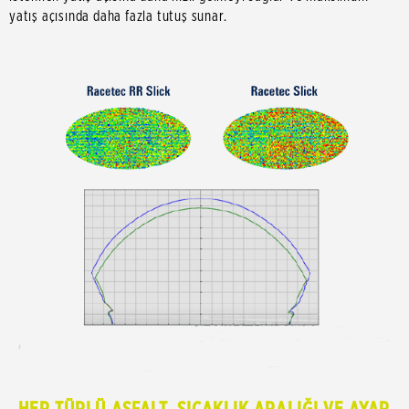
yatış açısında daha fazla tutuş sunar.
HER TÜRLÜ ASFALT, SICAKLIK ARALIĞI VE AYAR