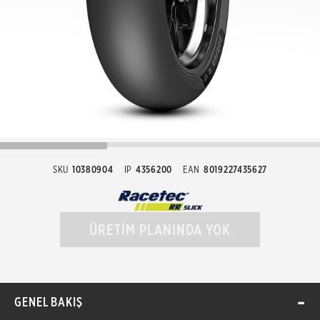
SKU
10380904
IP
4356200
EAN
8019227435627
ÜRETİM PLANINDA YOK
GENEL BAKIŞ