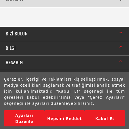
BIZI BULUN
Karacaoğlan Mahallesi 6244. Sokak No: 109/A-B
BİLGİ
Bornova/İzmir TÜRKİYE
Hakkımızda
bilgi@motolastik.com
HESABIM
Banka Hesap Numaraları
+90 549 549 66 86
Siparişler
E-BÜLTEN
Çerezler, içeriği ve reklamları kişiselleştirmek, sosyal
Teknik Bilgi
+90 232 462 08 42
medya özellikleri sağlamak ve trafiğimizi analiz etmek
Adresler
Abone olarak aramıza katılın. Avantajlardan ve indirimlerden
için kullanılmaktadır. “Kabul Et” seçeneği ile tüm
ilk sizin haberiniz olsun!
Sıkça Sorulan Sorular
çerezleri kabul edebilirsiniz veya “Çerez Ayarları”
Üyelik Bilgilerim
seçeneği ile ayarları düzenleyebilirsiniz.
Gizlilik Bildirimi ve Güvenlik
Ayarları
Copyright © 2022 Motolastik. Tüm Hakkı Saklıdır.
Hepsini Reddet
Kabul Et
Mesafeli Satış Sözleşmesi
Düzenle