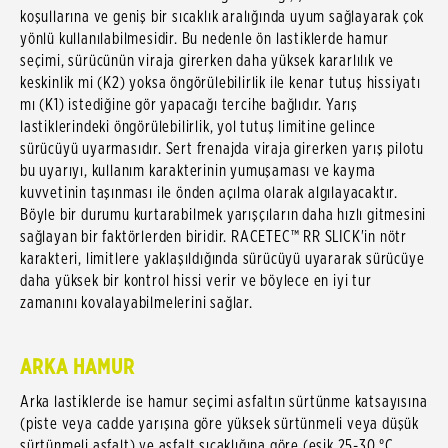
koşullarına ve geniş bir sıcaklık aralığında uyum sağlayarak çok
yönlü kullanılabilmesidir. Bu nedenle ön lastiklerde hamur
seçimi, sürücünün viraja girerken daha yüksek kararlılık ve
keskinlik mi (K2) yoksa öngörülebilirlik ile kenar tutuş hissiyatı
mı (K1) istediğine gör yapacağı tercihe bağlıdır. Yarış
lastiklerindeki öngörülebilirlik, yol tutuş limitine gelince
sürücüyü uyarmasıdır. Sert frenajda viraja girerken yarış pilotu
bu uyarıyı, kullanım karakterinin yumuşaması ve kayma
kuvvetinin taşınması ile önden açılma olarak algılayacaktır.
Böyle bir durumu kurtarabilmek yarışçıların daha hızlı gitmesini
sağlayan bir faktörlerden biridir. RACETEC™ RR SLICK'in nötr
karakteri, limitlere yaklaşıldığında sürücüyü uyararak sürücüye
daha yüksek bir kontrol hissi verir ve böylece en iyi tur
zamanını kovalayabilmelerini sağlar.
ARKA HAMUR
Arka lastiklerde ise hamur seçimi asfaltın sürtünme katsayısına
(piste veya cadde yarışına göre yüksek sürtünmeli veya düşük
sürtünmeli asfalt) ve asfalt sıcaklığına göre (eşik 25-30 °C