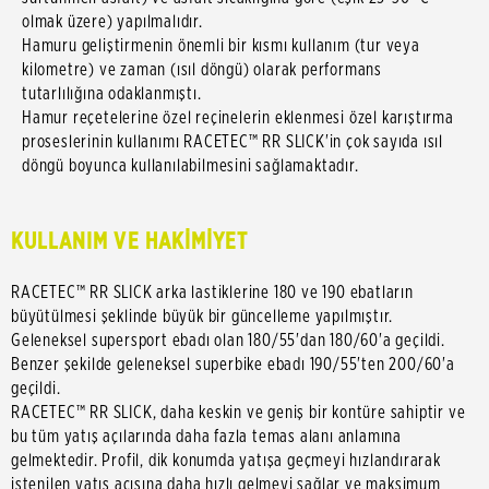
olmak üzere) yapılmalıdır.
Hamuru geliştirmenin önemli bir kısmı kullanım (tur veya
kilometre) ve zaman (ısıl döngü) olarak performans
tutarlılığına odaklanmıştı.
Hamur reçetelerine özel reçinelerin eklenmesi özel karıştırma
proseslerinin kullanımı RACETEC™ RR SLICK'in çok sayıda ısıl
döngü boyunca kullanılabilmesini sağlamaktadır.
KULLANIM VE HAKİMİYET
RACETEC™ RR SLICK arka lastiklerine 180 ve 190 ebatların
büyütülmesi şeklinde büyük bir güncelleme yapılmıştır.
Geleneksel supersport ebadı olan 180/55'dan 180/60'a geçildi.
Benzer şekilde geleneksel superbike ebadı 190/55'ten 200/60'a
geçildi.
RACETEC™ RR SLICK, daha keskin ve geniş bir kontüre sahiptir ve
bu tüm yatış açılarında daha fazla temas alanı anlamına
gelmektedir. Profil, dik konumda yatışa geçmeyi hızlandırarak
istenilen yatış açısına daha hızlı gelmeyi sağlar ve maksimum