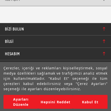
BIZI BULUN
Karacaoğlan Mahallesi 6244. Sokak No: 109/A-B
BİLGİ
Bornova/İzmir TÜRKİYE
Hakkımızda
bilgi@motolastik.com
HESABIM
Banka Hesap Numaraları
+90 549 549 66 86
Siparişler
E-BÜLTEN
Çerezler, içeriği ve reklamları kişiselleştirmek, sosyal
Teknik Bilgi
+90 232 462 08 42
medya özellikleri sağlamak ve trafiğimizi analiz etmek
Adresler
Abone olarak aramıza katılın. Avantajlardan ve indirimlerden
için kullanılmaktadır. “Kabul Et” seçeneği ile tüm
ilk sizin haberiniz olsun!
Sıkça Sorulan Sorular
çerezleri kabul edebilirsiniz veya “Çerez Ayarları”
Üyelik Bilgilerim
seçeneği ile ayarları düzenleyebilirsiniz.
Gizlilik Bildirimi ve Güvenlik
Ayarları
Copyright © 2022 Motolastik. Tüm Hakkı Saklıdır.
Hepsini Reddet
Kabul Et
Mesafeli Satış Sözleşmesi
Düzenle