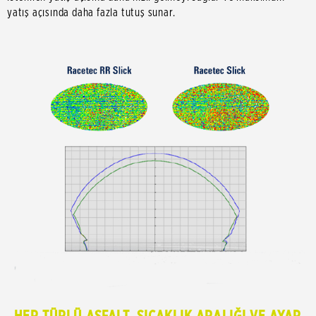
yatış açısında daha fazla tutuş sunar.
HER TÜRLÜ ASFALT, SICAKLIK ARALIĞI VE AYAR