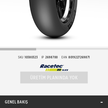
SKU
10380323
IP
2698700
EAN
8019227269871
ÜRETİM PLANINDA YOK
GENEL BAKIŞ