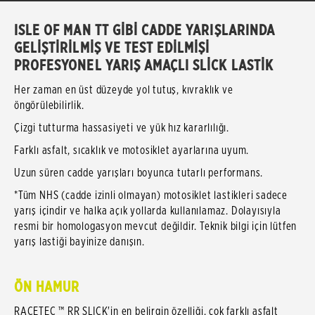
ISLE OF MAN TT GİBİ CADDE YARIŞLARINDA
GELİŞTİRİLMİŞ VE TEST EDİLMİŞİ
PROFESYONEL YARIŞ AMAÇLI SLİCK LASTİK
Her zaman en üst düzeyde yol tutuş, kıvraklık ve
öngörülebilirlik.
Çizgi tutturma hassasiyeti ve yük hız kararlılığı.
Farklı asfalt, sıcaklık ve motosiklet ayarlarına uyum.
Uzun süren cadde yarışları boyunca tutarlı performans.
*Tüm NHS (cadde izinli olmayan) motosiklet lastikleri sadece
yarış içindir ve halka açık yollarda kullanılamaz. Dolayısıyla
resmi bir homologasyon mevcut değildir. Teknik bilgi için lütfen
yarış lastiği bayinize danışın.
ÖN HAMUR
RACETEC ™ RR SLICK'in en belirgin özelliği, çok farklı asfalt