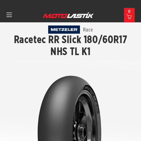
0
Race
Racetec RR Slick 180/60R17
NHS TL K1