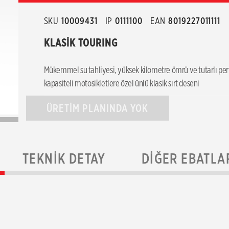
SKU
10009431
IP
0111100
EAN
8019227011111
KLASİK TOURING
Mükemmel su tahliyesi, yüksek kilometre ömrü ve tutarlı per
kapasiteli motosikletlere özel ünlü klasik sırt deseni
ÜRETİM PLANINDA YOK
TEKNIK DETAY
DIĞER EBATLA