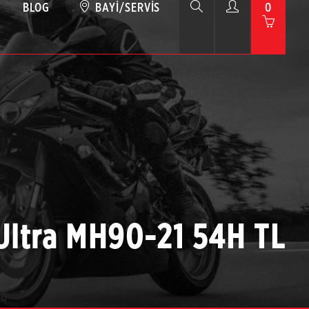
BLOG
BAYI/SERVIS
0
Ultra MH90-21 54H TL
50