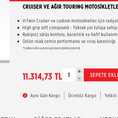
CRUISER VE AĞIR TOURING MOTOSİKLETLE
V-Twin Cruiser ve custom motosikletler için radyal
High grip soft compound - Yüksek yol tutuşa sahi
Rakipsiz sürüş konforu, kararlılık ve hafif kullanım 
Üstün ıslak zemin performansı ve viraj kararlılığı.
*Özellikler lastik boyutuna bağlı olarak değişiklik gösterebilir.
+
11.314,73 TL
SEPETE EKL
-
Aynı Gün Kargo
Ücretsiz Kargo
Yetkili