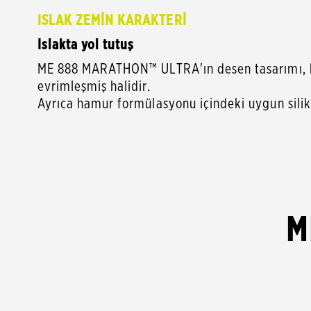
ISLAK ZEMİN KARAKTERİ
Islakta yol tutuş
ME 888 MARATHON™ ULTRA'ın desen tasarımı, bü
evrimleşmiş halidir.
Ayrıca hamur formülasyonu içindeki uygun silika
M