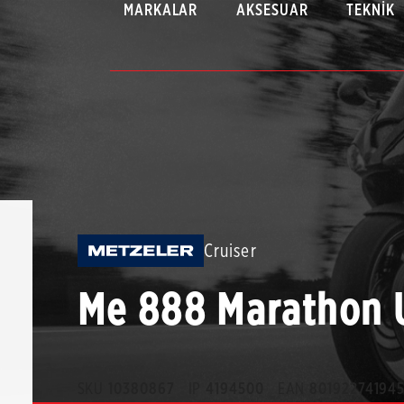
MARKALAR
AKSESUAR
TEKNIK
Cruiser
Me 888 Marathon 
SKU
10380867
IP
4194500
EAN
80192274194