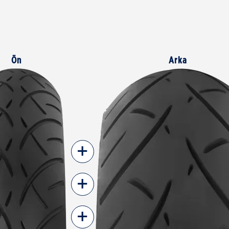
Ön
Arka
+
+
+