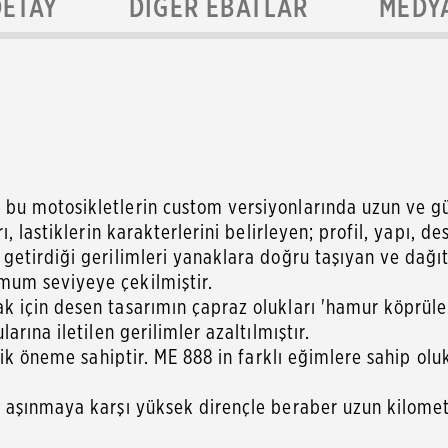
DETAY
DIĞER EBATLAR
MEDY
 motosikletlerin custom versiyonlarında uzun ve güve
 lastiklerin karakterlerini belirleyen; profil, yapı, d
etirdiği gerilimleri yanaklara doğru taşıyan ve dağıt
um seviyeye çekilmiştir.
için desen tasarımın çapraz olukları 'hamur köprüleri
rına iletilen gerilimler azaltılmıştır.
ik öneme sahiptir. ME 888 in farklı eğimlere sahip oluk
 aşınmaya karşı yüksek dirençle beraber uzun kilomet