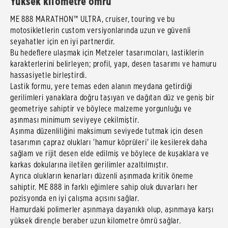
Yüksek kilometre ömrü
ME 888 MARATHON™ ULTRA, cruiser, touring ve bu
motosikletlerin custom versiyonlarında uzun ve güvenli
seyahatler için en iyi partnerdir.
Bu hedeflere ulaşmak için Metzeler tasarımcıları, lastiklerin
karakterlerini belirleyen; profil, yapı, desen tasarımı ve hamuru
hassasiyetle birleştirdi.
Lastik formu, yere temas eden alanın meydana getirdiği
gerilimleri yanaklara doğru taşıyan ve dağıtan düz ve geniş bir
geometriye sahiptir ve böylece malzeme yorgunluğu ve
aşınması minimum seviyeye çekilmiştir.
Aşınma düzenliliğini maksimum seviyede tutmak için desen
tasarımın çapraz olukları 'hamur köprüleri' ile kesilerek daha
sağlam ve rijit desen elde edilmiş ve böylece de kuşaklara ve
karkas dokularına iletilen gerilimler azaltılmıştır.
Ayrıca olukların kenarları düzenli aşınmada kritik öneme
sahiptir. ME 888 in farklı eğimlere sahip oluk duvarları her
pozisyonda en iyi çalışma açısını sağlar.
Hamurdaki polimerler aşınmaya dayanıklı olup, aşınmaya karşı
yüksek dirençle beraber uzun kilometre ömrü sağlar.