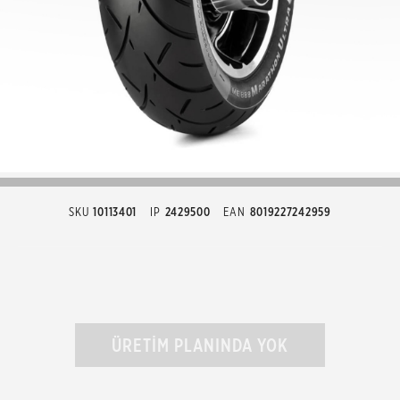
SKU
10113401
IP
2429500
EAN
8019227242959
ÜRETİM PLANINDA YOK