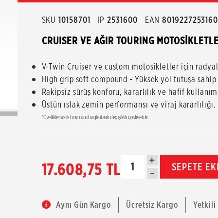
SKU
10158701
IP
2531600
EAN
801922725316
CRUISER VE AĞIR TOURING MOTOSİKLETLE
V-Twin Cruiser ve custom motosikletler için radyal
High grip soft compound - Yüksek yol tutuşa sahi
Rakipsiz sürüş konforu, kararlılık ve hafif kullanım 
Üstün ıslak zemin performansı ve viraj kararlılığı.
*Özellikler lastik boyutuna bağlı olarak değişiklik gösterebilir.
+
17.608,75 TL
SEPETE EK
-
Aynı Gün Kargo
Ücretsiz Kargo
Yetkili