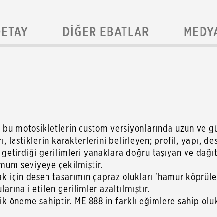
DETAY
DIĞER EBATLAR
MEDY
 motosikletlerin custom versiyonlarında uzun ve güve
 lastiklerin karakterlerini belirleyen; profil, yapı, d
etirdiği gerilimleri yanaklara doğru taşıyan ve dağıt
um seviyeye çekilmiştir.
için desen tasarımın çapraz olukları 'hamur köprüleri
rına iletilen gerilimler azaltılmıştır.
ik öneme sahiptir. ME 888 in farklı eğimlere sahip oluk