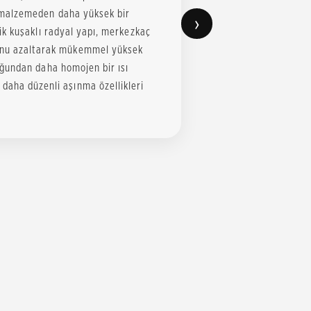
il malzemeden daha yüksek bir
›
Çelik kuşaklı radyal yapı, merkezkaç
nunu azaltarak mükemmel yüksek
lduğundan daha homojen bir ısı
daha düzenli aşınma özellikleri