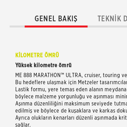
GENEL BAKIŞ
TEKNIK 
KİLOMETRE ÖMRÜ
Yüksek kilometre ömrü
ME 888 MARATHON™ ULTRA, cruiser, touring ve bu
Bu hedeflere ulaşmak için Metzeler tasarımcıları,
Lastik formu, yere temas eden alanın meydana g
böylece malzeme yorgunluğu ve aşınması minim
Aşınma düzenliliğini maksimum seviyede tutmak 
edilmiş ve böylece de kuşaklara ve karkas dokula
Ayrıca olukların kenarları düzenli aşınmada krit
sağlar.