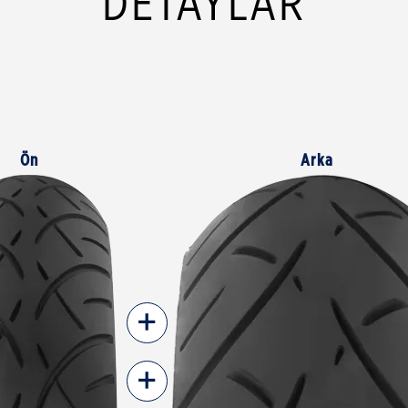
DETAYLAR
Ön
Arka
+
+