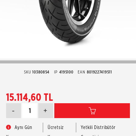
SKU
10380854
IP
4195100
EAN
8019227419511
15.114,60 TL
-
+
Aynı Gün
Ücretsiz
Yetkili Distribütör