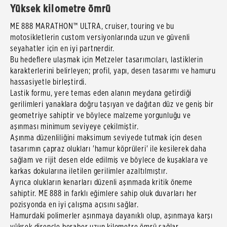
Yüksek kilometre ömrü
ME 888 MARATHON™ ULTRA, cruiser, touring ve bu
motosikletlerin custom versiyonlarında uzun ve güvenli
seyahatler için en iyi partnerdir.
Bu hedeflere ulaşmak için Metzeler tasarımcıları, lastiklerin
karakterlerini belirleyen; profil, yapı, desen tasarımı ve hamuru
hassasiyetle birleştirdi.
Lastik formu, yere temas eden alanın meydana getirdiği
gerilimleri yanaklara doğru taşıyan ve dağıtan düz ve geniş bir
geometriye sahiptir ve böylece malzeme yorgunluğu ve
aşınması minimum seviyeye çekilmiştir.
Aşınma düzenliliğini maksimum seviyede tutmak için desen
tasarımın çapraz olukları 'hamur köprüleri' ile kesilerek daha
sağlam ve rijit desen elde edilmiş ve böylece de kuşaklara ve
karkas dokularına iletilen gerilimler azaltılmıştır.
Ayrıca olukların kenarları düzenli aşınmada kritik öneme
sahiptir. ME 888 in farklı eğimlere sahip oluk duvarları her
pozisyonda en iyi çalışma açısını sağlar.
Hamurdaki polimerler aşınmaya dayanıklı olup, aşınmaya karşı
yüksek dirençle beraber uzun kilometre ömrü sağlar.