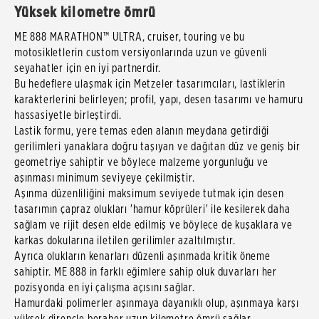
Yüksek kilometre ömrü
ME 888 MARATHON™ ULTRA, cruiser, touring ve bu
motosikletlerin custom versiyonlarında uzun ve güvenli
seyahatler için en iyi partnerdir.
Bu hedeflere ulaşmak için Metzeler tasarımcıları, lastiklerin
karakterlerini belirleyen; profil, yapı, desen tasarımı ve hamuru
hassasiyetle birleştirdi.
Lastik formu, yere temas eden alanın meydana getirdiği
gerilimleri yanaklara doğru taşıyan ve dağıtan düz ve geniş bir
geometriye sahiptir ve böylece malzeme yorgunluğu ve
aşınması minimum seviyeye çekilmiştir.
Aşınma düzenliliğini maksimum seviyede tutmak için desen
tasarımın çapraz olukları 'hamur köprüleri' ile kesilerek daha
sağlam ve rijit desen elde edilmiş ve böylece de kuşaklara ve
karkas dokularına iletilen gerilimler azaltılmıştır.
Ayrıca olukların kenarları düzenli aşınmada kritik öneme
sahiptir. ME 888 in farklı eğimlere sahip oluk duvarları her
pozisyonda en iyi çalışma açısını sağlar.
Hamurdaki polimerler aşınmaya dayanıklı olup, aşınmaya karşı
yüksek dirençle beraber uzun kilometre ömrü sağlar.