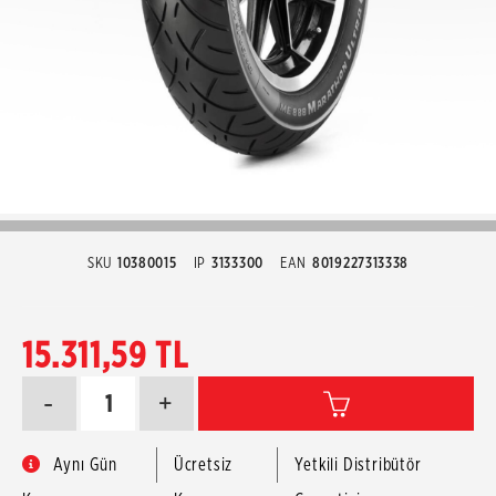
SKU
10380015
IP
3133300
EAN
8019227313338
15.311,59 TL
-
+
Aynı Gün
Ücretsiz
Yetkili Distribütör