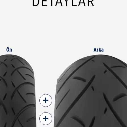
DETAYLAR
Ön
Arka
+
+