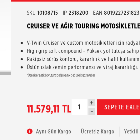
SKU
10108715
IP
2318200
EAN
8019227231823
CRUISER VE AĞIR TOURING MOTOSİKLETLE
V-Twin Cruiser ve custom motosikletler için radyal
High grip soft compound - Yüksek yol tutuşa sahi
Rakipsiz sürüş konforu, kararlılık ve hafif kullanım 
Üstün ıslak zemin performansı ve viraj kararlılığı.
*Özellikler lastik boyutuna bağlı olarak değişiklik gösterebilir.
+
11.579,11 TL
SEPETE EKLE
-
Aynı Gün Kargo
Ücretsiz Kargo
Yetkili