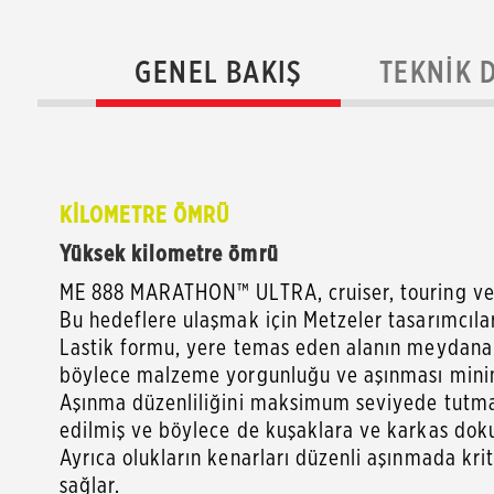
GENEL BAKIŞ
TEKNIK 
KİLOMETRE ÖMRÜ
Yüksek kilometre ömrü
ME 888 MARATHON™ ULTRA, cruiser, touring ve bu
Bu hedeflere ulaşmak için Metzeler tasarımcıları,
Lastik formu, yere temas eden alanın meydana g
böylece malzeme yorgunluğu ve aşınması minim
Aşınma düzenliliğini maksimum seviyede tutmak 
edilmiş ve böylece de kuşaklara ve karkas dokula
Ayrıca olukların kenarları düzenli aşınmada krit
sağlar.