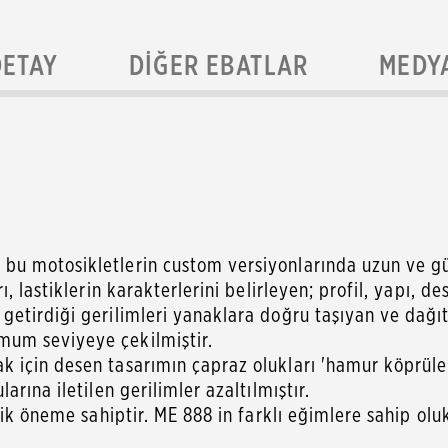
DETAY
DIĞER EBATLAR
MEDY
 motosikletlerin custom versiyonlarında uzun ve güve
 lastiklerin karakterlerini belirleyen; profil, yapı, d
etirdiği gerilimleri yanaklara doğru taşıyan ve dağıt
um seviyeye çekilmiştir.
için desen tasarımın çapraz olukları 'hamur köprüleri
rına iletilen gerilimler azaltılmıştır.
ik öneme sahiptir. ME 888 in farklı eğimlere sahip oluk