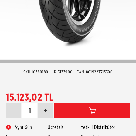
SKU
10380180
IP
3133900
EAN
8019227313390
15.123,02 TL
-
+
Aynı Gün
Ücretsiz
Yetkili Distribütör