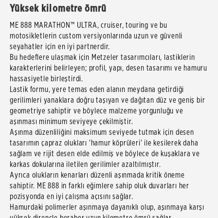
Yüksek kilometre ömrü
ME 888 MARATHON™ ULTRA, cruiser, touring ve bu
motosikletlerin custom versiyonlarında uzun ve güvenli
seyahatler için en iyi partnerdir.
Bu hedeflere ulaşmak için Metzeler tasarımcıları, lastiklerin
karakterlerini belirleyen; profil, yapı, desen tasarımı ve hamuru
hassasiyetle birleştirdi.
Lastik formu, yere temas eden alanın meydana getirdiği
gerilimleri yanaklara doğru taşıyan ve dağıtan düz ve geniş bir
geometriye sahiptir ve böylece malzeme yorgunluğu ve
aşınması minimum seviyeye çekilmiştir.
Aşınma düzenliliğini maksimum seviyede tutmak için desen
tasarımın çapraz olukları 'hamur köprüleri' ile kesilerek daha
sağlam ve rijit desen elde edilmiş ve böylece de kuşaklara ve
karkas dokularına iletilen gerilimler azaltılmıştır.
Ayrıca olukların kenarları düzenli aşınmada kritik öneme
sahiptir. ME 888 in farklı eğimlere sahip oluk duvarları her
pozisyonda en iyi çalışma açısını sağlar.
Hamurdaki polimerler aşınmaya dayanıklı olup, aşınmaya karşı
yüksek dirençle beraber uzun kilometre ömrü sağlar.